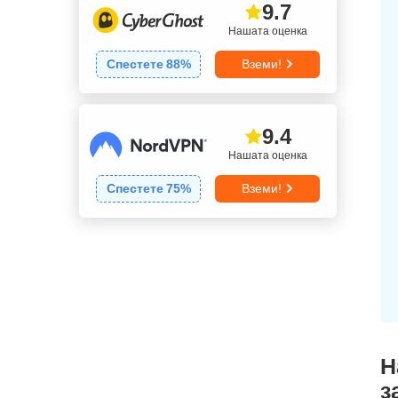
9.7
Нашата оценка
Спестете
88
%
Вземи!
9.4
Нашата оценка
Спестете
75
%
Вземи!
Н
з