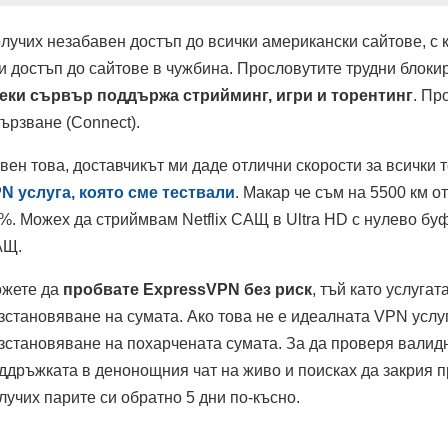
лучих незабавен достъп до всички американски сайтове, с к
и достъп до сайтове в чужбина. Прословутите трудни блоки
еки сървър поддържа стрийминг, игри и торентинг
. Пр
ързване (Connect).
вен това, доставчикът ми даде отлични скорости за всички
N услуга, която сме тествали
. Макар че съм на 5500 км о
%. Можех да стриймвам Netflix САЩ в Ultra HD с нулево бу
АЩ.
жете да
пробвате ExpressVPN без риск
, тъй като услуга
зстановяване на сумата. Ако това не е идеалната VPN услуг
зстановяване на похарчената сумата. За да проверя валидно
ддръжката в денонощния чат на живо и поисках да закрия п
лучих парите си обратно 5 дни по-късно.