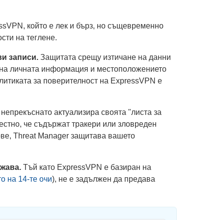
ssVPN, който е лек и бърз, но същевременно
сти на теглене.
ви записи.
Защитата срещу изтичане на данни
 на личната информация и местоположението
олитиката за поверителност на ExpressVPN е
непрекъснато актуализира своята "листа за
вестно, че съдържат тракери или зловреден
ове, Threat Manager защитава вашето
ржава.
Тъй като ExpressVPN е базиран на
о на 14-те очи
), не е задължен да предава