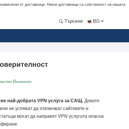
 комисиони от доставчици. Някои доставчици са собственост на нашата
Търсене
BG
поверителност
ристин Йохансен
сее най-добрата VPN услуга за САЩ.
Докато
или не успяват да отключват сайтовете и
остатъци могат да направят VPN услугата опасна
рфиране.