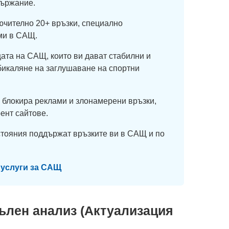
държание.
ючително 20+ връзки, специално
ми в САЩ.
ата на САЩ, които ви дават стабилни и
бикаляне на заглушаване на спортни
) блокира реклами и злонамерени връзки,
ент сайтове.
стояния поддържат връзките ви в САЩ и по
 услуги за САЩ
ълен анализ (Актуализация