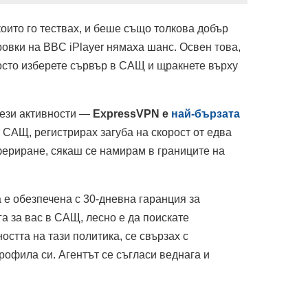
оито го тествах, и беше също толкова добър
ровки на BBC iPlayer нямаха шанс. Освен това,
осто изберете сървър в САЩ и щракнете върху
 тези активности —
ExpressVPN е
най-бързата
т САЩ, регистрирах загуба на скорост от едва
фериране, сякаш се намирам в границите на
та е обезпечена с 30-дневна гаранция за
а за вас в САЩ, лесно е да поискате
стта на тази политика, се свързах с
рофила си. Агентът се съгласи веднага и