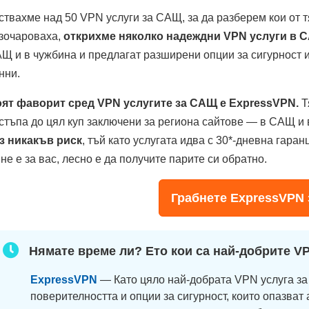
ствахме над 50 VPN услуги за САЩ, за да разберем кои от тя
зочароваха,
открихме няколко надеждни VPN услуги в 
Щ и в чужбина и предлагат разширени опции за сигурност и
нни.
ят фаворит сред VPN услугите за САЩ е ExpressVPN.
Т
стъпа до цял куп заключени за региона сайтове — в САЩ и
з никакъв риск
, тъй като услугата идва с 30
*
-дневна гаран
 не е за вас, лесно е да получите парите си обратно.
Грабнете ExpressVPN
Нямате време ли? Ето кои са най-добрите V
ExpressVPN
— Като цяло най-добрата VPN услуга з
поверителността и опции за сигурност, които опазват