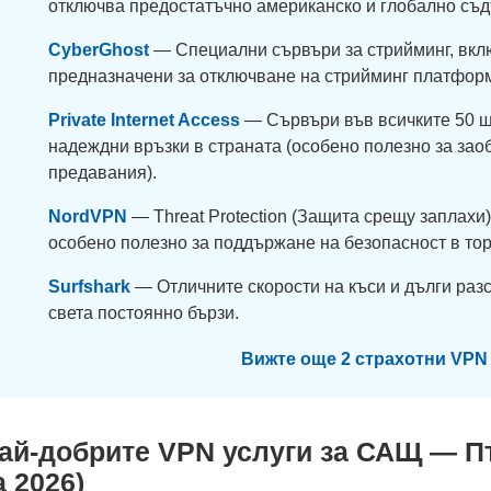
отключва предостатъчно американско и глобално съ
CyberGhost
— Специални сървъри за стрийминг, вкл
предназначени за отключване на стрийминг платфор
Private Internet Access
— Сървъри във всичките 50 щ
надеждни връзки в страната (особено полезно за зао
предавания).
NordVPN
— Threat Protection (Защита срещу заплахи
особено полезно за поддържане на безопасност в тор
Surfshark
— Отличните скорости на къси и дълги раз
света постоянно бързи.
Вижте още 2 страхотни VPN
ай-добрите VPN услуги за САЩ — П
а 2026
)