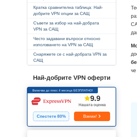
Кратка сравнителна таблица: Най-
Те
добрите VPN опции за САЩ
ра
Съвети за избор на най-добрата
СА
VPN за САЩ
да
Често задавани въпроси относно
използването на VPN за САЩ
Мо
до
Снаряжете се с най-добрата VPN за
САЩ
бе
че
Най-добрите VPN оферти
Включва до плюс 4 месеца БЕЗПЛАТНО!
9.9
Нашата оценка
Спестете
80
%
Вземи!