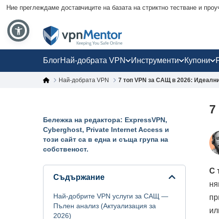
Ние преглеждаме доставчиците на базата на стриктно тестване и проу
Блог
Най-добрата VPN
Инструменти
Купони
Най-добрата VPN
7 топ VPN за САЩ в 2026: Идеалн
7
Бележка на редактора: ExpressVPN,
Cyberghost, Private Internet Access и
този сайт са в една и съща група на
собственост.
С 
Съдържание
ня
Най-добрите VPN услуги за САЩ —
пр
Пълен анализ (Актуализация за
ил
2026)