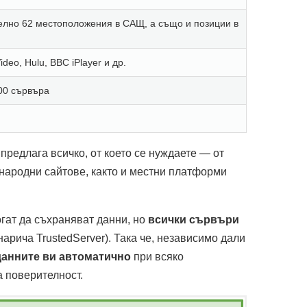
елно 62 местоположения в САЩ, а също и позиции в
ideo, Hulu, BBC iPlayer и др.
000 сървъра
редлага всичко, от което се нуждаете — от
ународни сайтове, както и местни платформи
гат да съхраняват данни, но
всички сървъри
нарича TrustedServer). Така че, независимо дали
данните ви автоматично
при всяко
а поверителност.