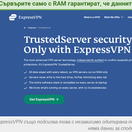
xpressVPN също подсилва това с независимо одитирана пол
няма данни за спод