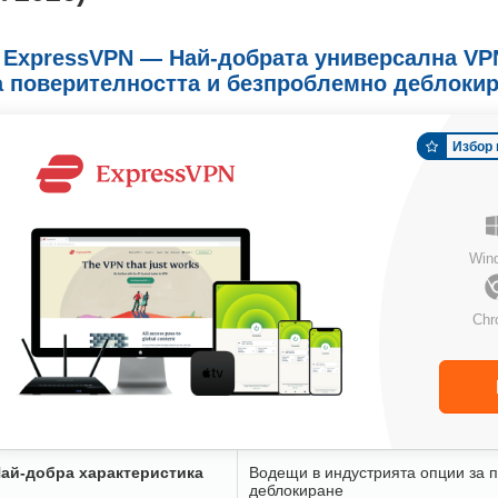
. ExpressVPN — Най-добрата универсална VP
а поверителността и безпроблемно деблоки
Избор 
Win
Chr
ай-добра характеристика
Водещи в индустрията опции за 
деблокиране