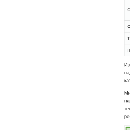
С
О
Т
П
Из
на
ка
Мн
на
те
ре