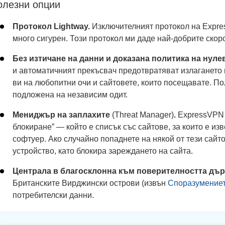
олезни опции
Протокол Lightway.
Изключителният протокол на Expre
много сигурен. Този протокол ми даде най-добрите скоро
Без изтичане на данни и доказана политика на нуле
и автоматичният прекъсвач предотвратяват излагането
ви на любопитни очи и сайтовете, които посещавате. П
подложена на независим одит.
Мениджър на заплахите
(Threat Manager)
.
ExpressVPN 
блокиране” — който е списък със сайтове, за които е из
софтуер. Ако случайно попаднете на някой от тези сайт
устройство, като блокира зареждането на сайта.
Централа в благосклонна към поверителността дъ
Британските Вирджински острови (извън
Споразумениет
потребителски данни.