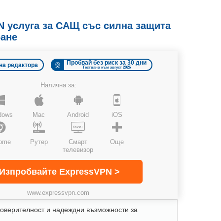
N услуга за САЩ със силна защита
ране
Пробвай без риск за 30 дни
на редактора
Тествано към август 2026
Налична за:
dows
Mac
Android
iOS
ome
Рутер
Смарт
Още
телевизор
Изпробвайте ExpressVPN >
www.expressvpn.com
поверителност и надеждни възможности за