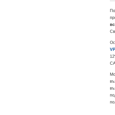
По
пр
вс
Св
Ос
VP
12
С
Мо
въ
въ
по
по