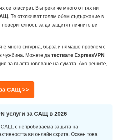
х се класират. Въпреки че много от тях ни
САЩ
. Те отключват голям обем съдържание в
 поверителност, за да защитят личните ви
я е много сигурна, бърза и нямаше проблем с
 в чужбина. Можете да
тествате ExpressVPN
ция за възстановяване на сумата. Ако решите,
 за САЩ >>
PN услуги за САЩ в
2026
а САЩ, с непробиваема защита на
 активността ви онлайн скрита. Освен това