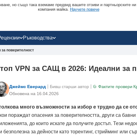
чване, но също така вземаме предвид вашите отзиви и партньорските ни
компания майка.
Научете повече
Рецензии
Ръководства
и за поверителност
 топ VPN за САЩ в 2026: Идеални за 
Джеймс Еверард
Бивш старши автор
Фактите провери
К
Oбновена на 16.04.2026
толкова много възможности за избор е трудно да се от
кои пораждат опасения за поверителността, други са бавни 
иложенията, до които искате да получите достъп. Тези нед
и безполезна за дейности като торентинг, стрийминг или съ