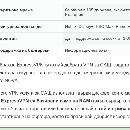
ървърна мрежа
Сървъри в 105 държави, включит
България
сигурява достъп до
Netflix, Disney+, HBO Max, Prime V
орентинг
Да – поддържа се на всеки от 3 
оддръжка на български
Информационна база
брахме ExpressVPN като най-добрата VPN за САЩ, защото п
деждна сигурност, до лесен достъп до американски и межд
то NOVA.
ого VPN услуги за САЩ използват твърди дискове, които мо
 ExpressVPN са базирани само на RAM
(такъв сървър се 
глите/качвате торенти или банкирате онлайн,
той изтрива 
стартиране на сървъра, което го прави най-добрият избор з