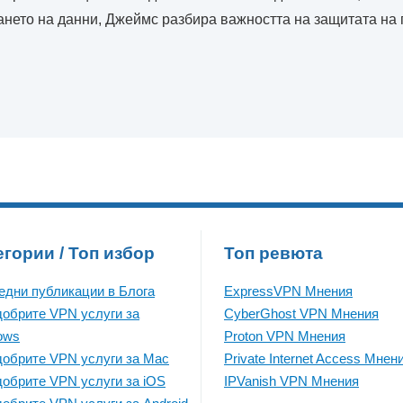
ането на данни, Джеймс разбира важността на защитата на 
егории / Топ избор
Топ ревюта
едни публикации в Блога
ExpressVPN Mнения
добрите VPN услуги за
CyberGhost VPN Mнения
ows
Proton VPN Mнения
добрите VPN услуги за Mac
Private Internet Access Mнен
добрите VPN услуги за iOS
IPVanish VPN Mнения