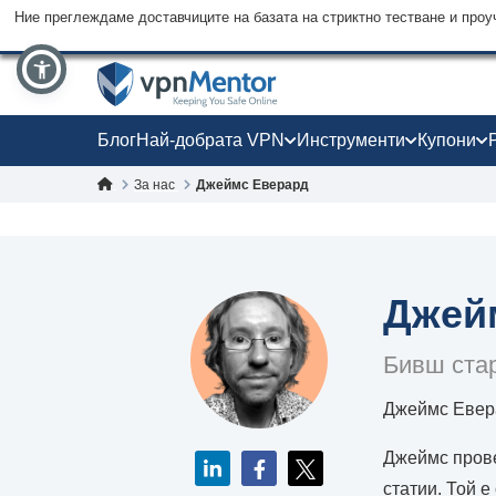
Ние преглеждаме доставчиците на базата на стриктно тестване и проу
Блог
Най-добрата VPN
Инструменти
Купони
За нас
Джеймс Еверард
Джей
Бивш ста
Джеймс Евера
Джеймс прове
статии. Той е