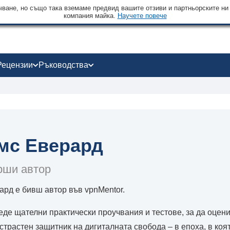
чване, но също така вземаме предвид вашите отзиви и партньорските ни
компания майка.
Научете повече
Рецензии
Ръководства
мс Еверард
рши автор
рд е бивш автор във vpnMentor.
де щателни практически проучвания и тестове, за да оцени
 страстен защитник на дигиталната свобода – в епоха, в ко