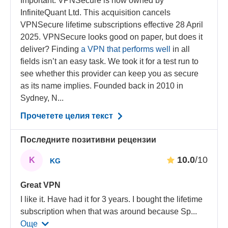
Important. VPNSecure is now owned by
InfiniteQuant Ltd. This acquisition cancels
VPNSecure lifetime subscriptions effective 28 April
2025. VPNSecure looks good on paper, but does it
deliver? Finding
a VPN that performs well
in all
fields isn’t an easy task. We took it for a test run to
see whether this provider can keep you as secure
as its name implies. Founded back in 2010 in
Sydney, N...
Прочетете целия текст
Последните позитивни рецензии
10.0
/10
K
KG
Great VPN
I like it. Have had it for 3 years. I bought the lifetime
subscription when that was around because Sp
...
Още