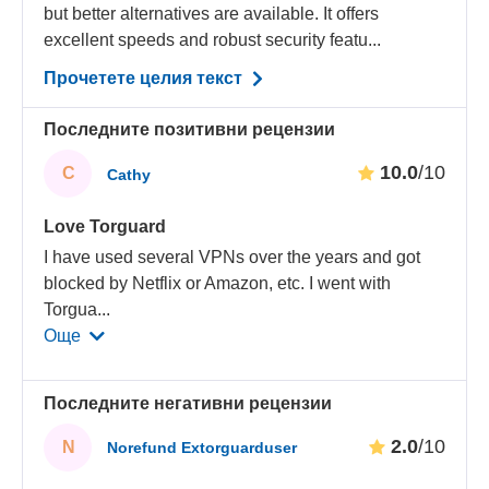
but better alternatives are available. It offers
excellent speeds and robust security featu...
Прочетете целия текст
Последните позитивни рецензии
10.0
/10
C
Cathy
Love Torguard
I have used several VPNs over the years and got
blocked by Netflix or Amazon, etc. I went with
Torgua
...
Още
Последните негативни рецензии
2.0
/10
N
Norefund Extorguarduser