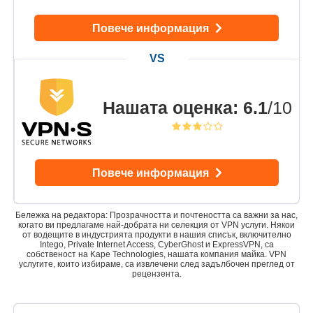
Повече информация
Нашата оценка
:
6.1
/10
Повече информация
Бележка на редактора: Прозрачността и почтеността са важни за нас,
когато ви предлагаме най-добрата ни селекция от VPN услуги. Някои
от водещите в индустрията продукти в нашия списък, включително
Intego, Private Internet Access, CyberGhost и ExpressVPN, са
собственост на Kape Technologies, нашата компания майка. VPN
услугите, които избираме, са извлечени след задълбочен преглед от
рецензента.