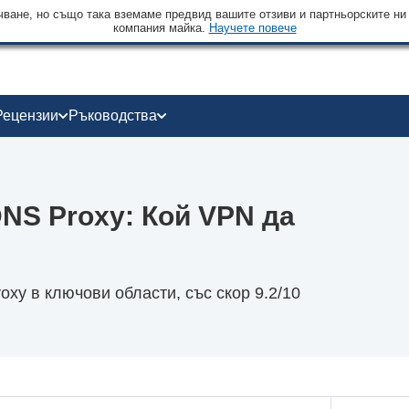
чване, но също така вземаме предвид вашите отзиви и партньорските ни
компания майка.
Научете повече
Рецензии
Ръководства
DNS Proxy: Кой VPN да
xy в ключови области, със скор 9.2/10