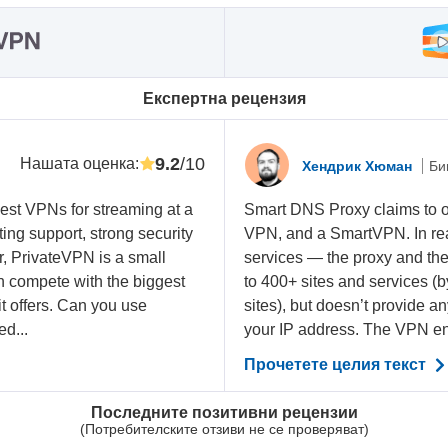
Eкспертна рецензия
9.2
/10
Нашата оценка
:
Хендрик Хюман
Би
best VPNs for streaming at a
Smart DNS Proxy claims to off
nting support, strong security
VPN, and a SmartVPN. In realit
r, PrivateVPN is a small
services — the proxy and the
an compete with the biggest
to 400+ sites and services (by
t offers. Can you use
sites), but doesn’t provide a
d...
your IP address. The VPN enc
Прочетете целия текст
Последните позитивни рецензии
(Потребителските отзиви не се проверяват)