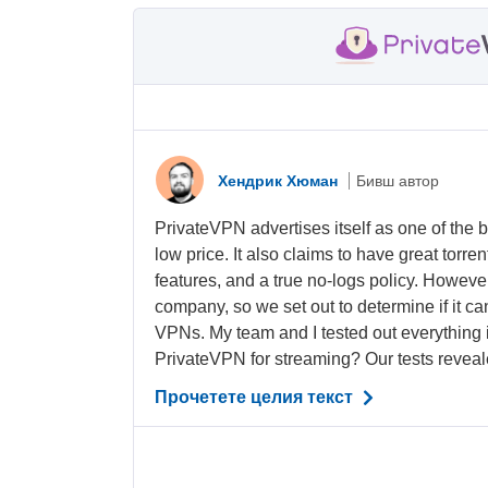
Хендрик Хюман
Бивш автор
PrivateVPN advertises itself as one of the 
low price. It also claims to have great torre
features, and a true no-logs policy. Howeve
company, so we set out to determine if it c
VPNs. My team and I tested out everything i
PrivateVPN for streaming? Our tests reveale
Прочетете целия текст