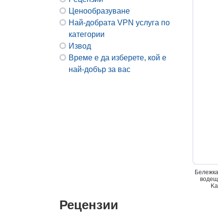
Ценообразуване
Най-добрата VPN услуга по
категории
Извод
Време е да изберете, кой е
най-добър за вас
Бележка
водещи
Ka
Рецензии