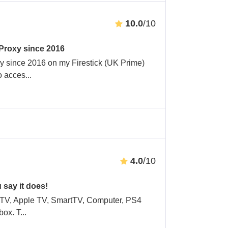
10.0
/10
Proxy since 2016
 since 2016 on my Firestick (UK Prime)
to acces
...
4.0
/10
 say it does!
re TV, Apple TV, SmartTV, Computer, PS4
box. T
...