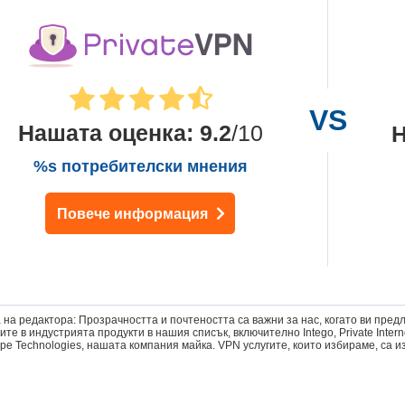
Нашата оценка
:
9.2
/10
Н
%s потребителски мнения
Повече информация
 на редактора: Прозрачността и почтеността са важни за нас, когато ви пред
те в индустрията продукти в нашия списък, включително Intego, Private Intern
pe Technologies, нашата компания майка. VPN услугите, които избираме, са 