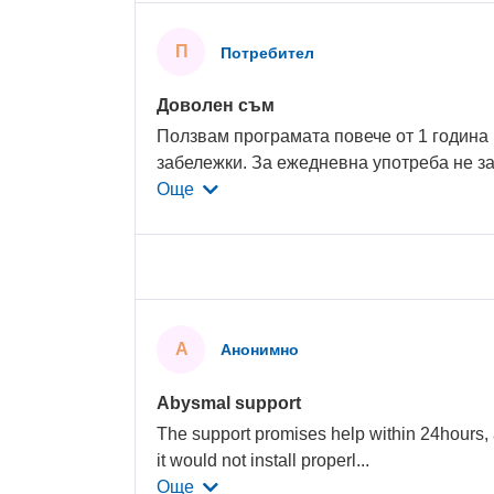
П
Потребител
Доволен съм
Ползвам програмата повече от 1 година
забележки. За ежедневна употреба не з
Още
А
Анонимно
Abysmal support
The support promises help within 24hours, 
it would not install properl
...
Още