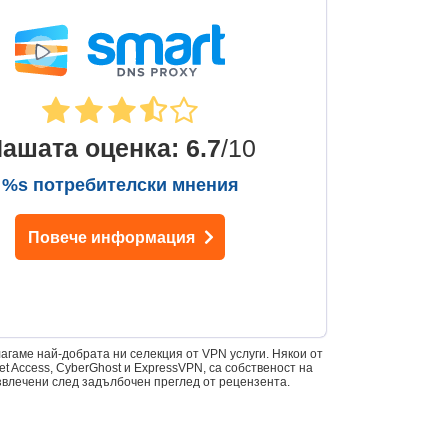
ашата оценка
:
6.7
/10
%s потребителски мнения
Повече информация
лагаме най-добрата ни селекция от VPN услуги. Някои от
et Access, CyberGhost и ExpressVPN, са собственост на
извлечени след задълбочен преглед от рецензента.