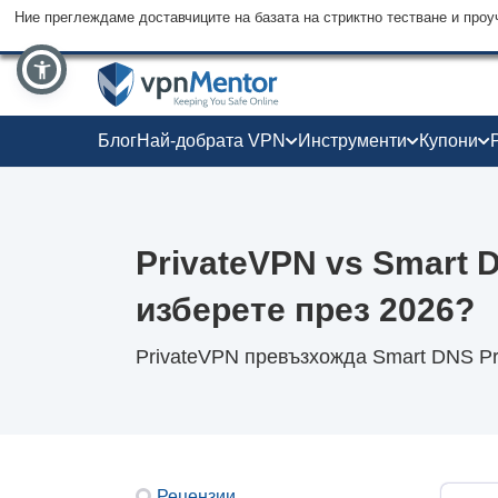
Ние преглеждаме доставчиците на базата на стриктно тестване и проу
Блог
Най-добрата VPN
Инструменти
Купони
PrivateVPN vs Smart 
изберете през 2026?
PrivateVPN превъзхожда Smart DNS Pro
Рецензии