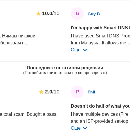
10.0
/10
G
Guy B
I'm happy with Smart DNS 
 . Нямам никакви
I have used Smart DNS Proxy
абелязвам н
...
from Malaysia. It allows me 
Още
Последните негативни рецензии
(Потребителските отзиви не се проверяват)
2.0
/10
P
Phil
Doesn't do half of what you
a total scam. Bought a pass,
I have multiple devices (Fi
and an ISP-provided set-top 
Още