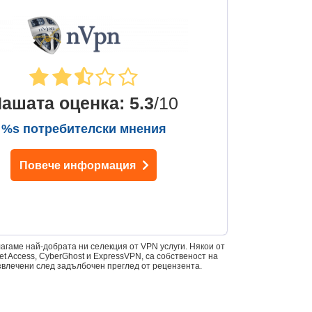
ашата оценка
:
5.3
/10
%s потребителски мнения
Повече информация
лагаме най-добрата ни селекция от VPN услуги. Някои от
et Access, CyberGhost и ExpressVPN, са собственост на
извлечени след задълбочен преглед от рецензента.