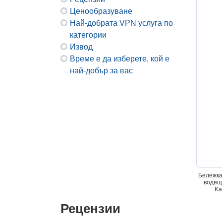
Ценообразуване
Най-добрата VPN услуга по
категории
Извод
Време е да изберете, кой е
най-добър за вас
Бележка
водещи
Ka
Рецензии