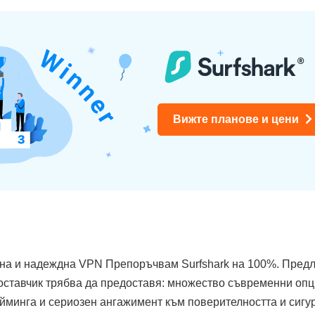
Вижте планове и цени
сна и надеждна VPN Препоръчвам Surfshark на 100%. Предл
оставчик трябва да предоставя: множество съвременни опц
ийминга и сериозен ангажимент към поверителността и сигу