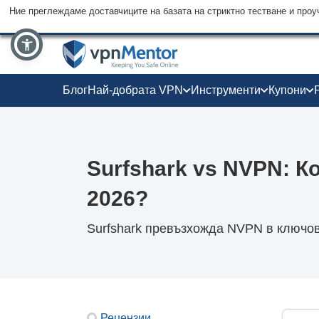
Ние преглеждаме доставчиците на базата на стриктно тестване и проу
Блог
Най-добрата VPN
Инструменти
Купони
Surfshark vs NVPN: К
2026?
Surfshark превъзхожда NVPN в ключови
Рецензии