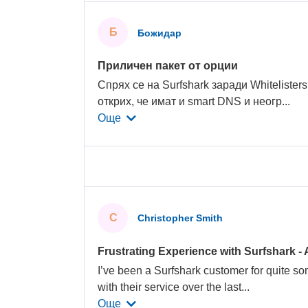
Б
Божидар
Приличен пакет от opции
Спрях се на Surfshark заради Whitelisters
открих, че имат и smart DNS и неогр
...
Още
C
Christopher Smith
Frustrating Experience with Surfshark - 
I’ve been a Surfshark customer for quite s
with their service over the last
...
Още