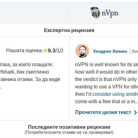
Eкспертна рецензия
9.3
/10
Нашата оценка
:
Хендрик Хюман
Би
ова, за което плащате.
nVPN is well known for its se
fshark, бях скептично
how well it would do in othe
авчика отзиви. За да видя
the verdict is that nVPN only d
.
wanting to use a VPN for oth
then
I’d consider using anoth
come with a free trial or a m..
Прочетете целия текст
Последните позитивни рецензии
(Потребителските отзиви не се проверяват)