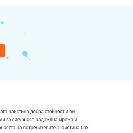
ага наистина добра стойност и ви
ии за сигурност, надеждна мрежа и
рността на потребителите. Наистина бях