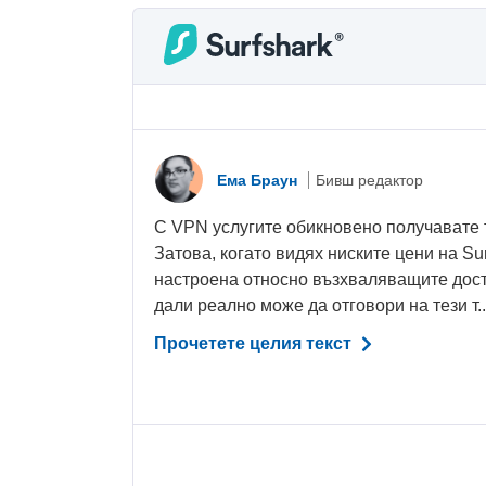
Eма Браун
Бивш редактор
С VPN услугите обикновено получавате т
Затова, когато видях ниските цени на Sur
настроена относно възхваляващите дост
дали реално може да отговори на тези т..
Прочетете целия текст