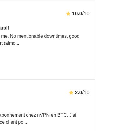
10.0
/10
rs!!
for me. No mentionable downtimes, good
rt (almo
...
2.0
/10
n abonnement chez nVPN en BTC. J'ai
e client po
...