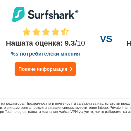
Нашата оценка
:
9.3
/10
Н
%s потребителски мнения
Повече информация
 на редактора: Прозрачността и почтеността са важни за нас, когато ви пред
те в индустрията продукти в нашия списък, включително Intego, Private Intern
pe Technologies, нашата компания майка. VPN услугите, които избираме, са 