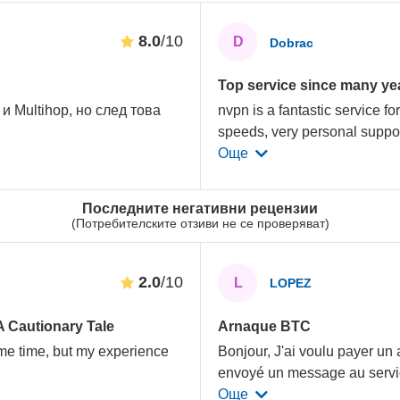
8.0
/10
D
Dobrac
Top service since many yea
 и Multihop, но след това
nvpn is a fantastic service 
speeds, very personal suppo
Още
Последните негативни рецензии
(Потребителските отзиви не се проверяват)
2.0
/10
L
LOPEZ
A Cautionary Tale
Arnaque BTC
ome time, but my experience
Bonjour, J'ai voulu payer u
envoyé un message au servic
Още