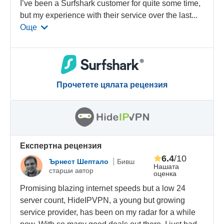
I’ve been a Surfshark customer for quite some time,
but my experience with their service over the last
...
Още
Прочетете цялата рецензия
Eкспертна рецензия
6.4
/10
Ърнест Шептало
Бивш
Нашата
старши автор
оценка
Promising blazing internet speeds but a low 24
server count, HideIPVPN, a young but growing
service provider, has been on my radar for a while