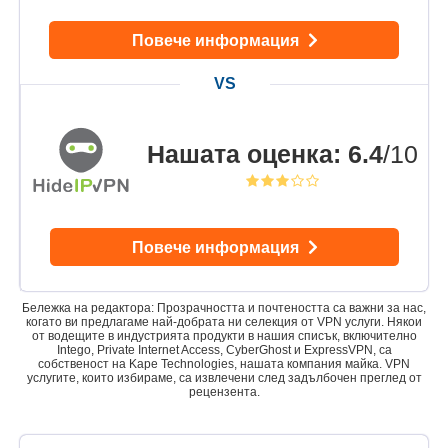
Повече информация
Нашата оценка
:
6.4
/10
Повече информация
Бележка на редактора: Прозрачността и почтеността са важни за нас,
когато ви предлагаме най-добрата ни селекция от VPN услуги. Някои
от водещите в индустрията продукти в нашия списък, включително
Intego, Private Internet Access, CyberGhost и ExpressVPN, са
собственост на Kape Technologies, нашата компания майка. VPN
услугите, които избираме, са извлечени след задълбочен преглед от
рецензента.