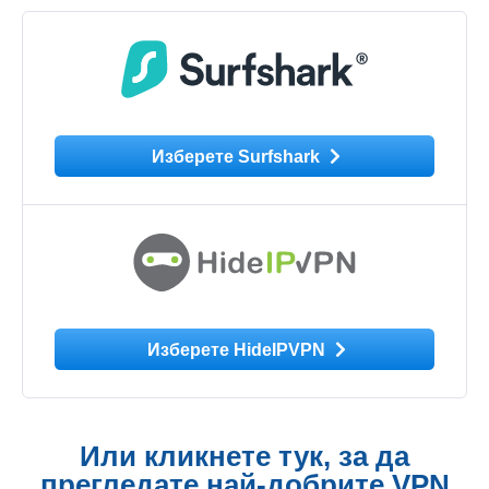
Изберете Surfshark
Изберете HideIPVPN
Или кликнете тук, за да
прегледате най-добрите VPN