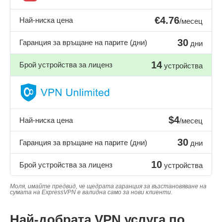
€4.76
Най-ниска цена
/месец
30
Гаранция за връщане на парите (дни)
дни
14
Брой устройства за лиценз
устройства
$4
Най-ниска цена
/месец
30
Гаранция за връщане на парите (дни)
дни
10
Брой устройства за лиценз
устройства
Моля, имайте предвид, че щедрата гаранция за възстановяване на
сумата на ExpressVPN е валидна само за нови клиенти.
Най-добрата VPN услуга по