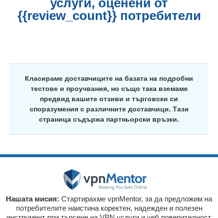
услуги, оценени от
{{review_count}} потребители
Класираме доставчиците на базата на подробни
тестове и проучвания, но също така вземаме
предвид вашите отзиви и търговски си
споразумения с различните доставчици. Тази
страница съдържа партньорски връзки.
Нашата мисия:
Стартирахме vpnMentor, за да предложим на
потребителите наистина коректен, надежден и полезен
инструмент при търсене на VPN услуги и уеб поверителност.