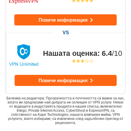
Повече информация
Нашата оценка
:
6.4
/10
Повече информация
Бележка на редактора: Прозрачността и почтеността са важни за нас,
когато ви предлагаме най-добрата ни селекция от VPN услуги. Някои
от водещите в индустрията продукти в нашия списък, включително
Intego, Private Internet Access, CyberGhost и ExpressVPN, са
собственост на Kape Technologies, нашата компания майка. VPN
услугите, които избираме, са извлечени след задълбочен преглед от
рецензента.