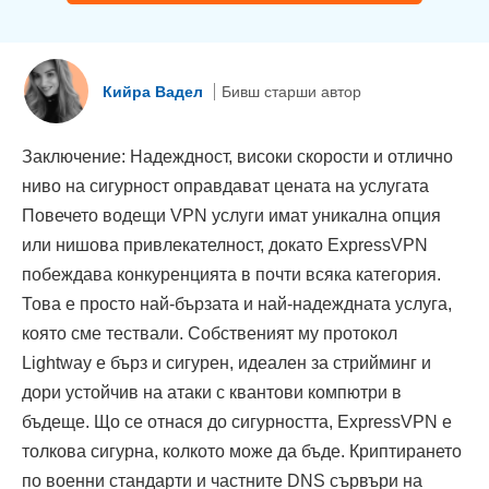
Кийра Вадел
Бивш старши автор
Заключение: Надеждност, високи скорости и отлично
ниво на сигурност оправдават цената на услугата
Повечето водещи VPN услуги имат уникална опция
или нишова привлекателност, докато ExpressVPN
побеждава конкуренцията в почти всяка категория.
Това е просто най-бързата и най-надеждната услуга,
която сме тествали. Собственият му протокол
Lightway е бърз и сигурен, идеален за стрийминг и
дори устойчив на атаки с квантови компютри в
бъдеще. Що се отнася до сигурността, ExpressVPN е
толкова сигурна, колкото може да бъде. Криптирането
по военни стандарти и частните DNS сървъри на