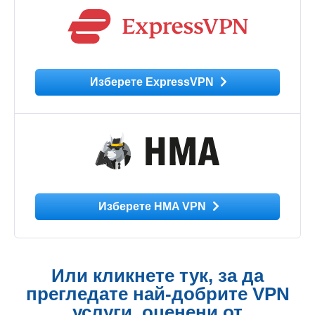
Изберете ExpressVPN
Изберете HMA VPN
Или кликнете тук, за да
прегледате най-добрите VPN
услуги, оценени от