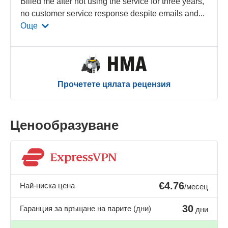
Billed me after not using the service for three years,
no customer service response despite emails and
...
Още
Прочетете цялата рецензия
Ценообразуване
€4.76
Най-ниска цена
/месец
30
Гаранция за връщане на парите (дни)
дни