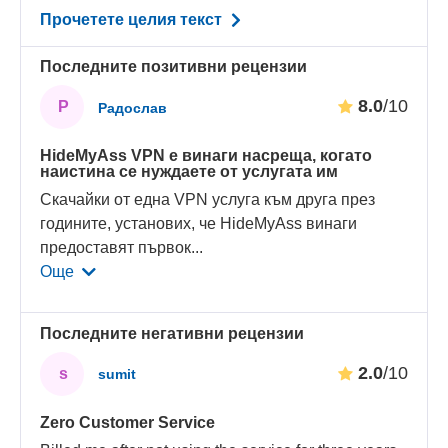
Прочетете целия текст
Последните позитивни рецензии
8.0
/10
Р
Радослав
HideMyAss VPN е винаги насреща, когато
наистина се нуждаете от услугата им
Скачайки от една VPN услуга към друга през
годините, установих, че HideMyAss винаги
предоставят първок
...
Още
Последните негативни рецензии
2.0
/10
s
sumit
Zero Customer Service