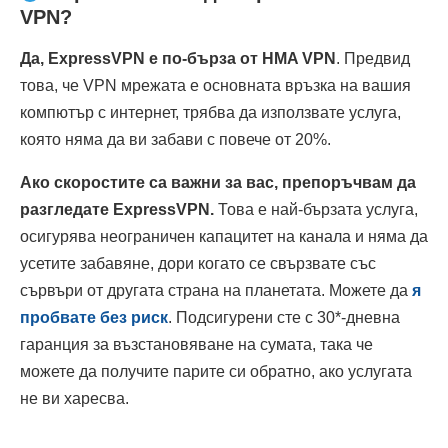
VPN?
Да, ExpressVPN е по-бърза от HMA VPN
. Предвид
това, че VPN мрежата е основната връзка на вашия
компютър с интернет, трябва да използвате услуга,
която няма да ви забави с повече от 20%.
Ако скоростите са важни за вас, препоръчвам да
разгледате ExpressVPN.
Това е най-бързата услуга,
осигурява неограничен капацитет на канала и няма да
усетите забавяне, дори когато се свързвате със
сървъри от другата страна на планетата. Можете да
я
пробвате без риск
. Подсигурени сте с 30
*
-дневна
гаранция за възстановяване на сумата, така че
можете да получите парите си обратно, ако услугата
не ви харесва.