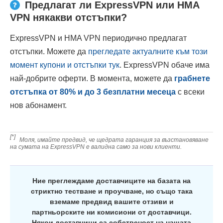
Предлагат ли ExpressVPN или HMA
VPN някакви отстъпки?
ExpressVPN и HMA VPN периодично предлагат
отстъпки. Можете да
прегледате актуалните към този
момент купони и отстъпки тук
. ExpressVPN обаче има
най-добрите оферти. В момента, можете да
грабнете
отстъпка от
80
% и до 3 безплатни месеца
с всеки
нов абонамент.
[*]
Моля, имайте предвид, че щедрата гаранция за възстановяване
на сумата на ExpressVPN е валидна само за нови клиенти.
Ние преглеждаме доставчиците на базата на
стриктно тестване и проучване, но също така
вземаме предвид вашите отзиви и
партньорските ни комисиони от доставчици.
Някои доставчици са собственост на нашата