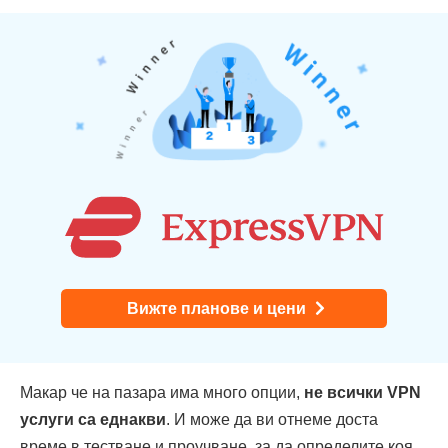
Вижте планове и цени
Макар че на пазара има много опции,
не всички VPN
услуги са еднакви
. И може да ви отнеме доста
време в тестване и проучване, за да определите коя