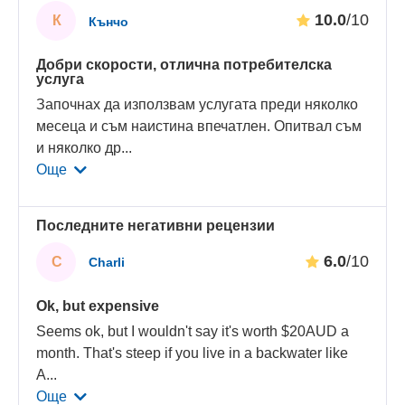
10.0
/10
К
Кънчо
Добри скорости, отлична потребителска
услуга
Започнах да използвам услугата преди няколко
месеца и съм наистина впечатлен. Опитвал съм
и няколко др
...
Още
Последните негативни рецензии
6.0
/10
C
Charli
Ok, but expensive
Seems ok, but I wouldn't say it's worth $20AUD a
month. That's steep if you live in a backwater like
A
...
Още