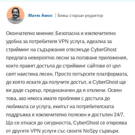
Матю Амос
Бивш старши редактор
Окончателно мнение: Безопасна и изключително
удобна за потребителя VPN услуга, идеална за
стрийминг на съдържание отвсякъде CyberGhost
предлага невероятно лесни за ползване приложения,
които правят достъпа до стрийминг сайтове от цял
свят наистина лесен. Просто потърсете платформата,
до която искате да получите достъп, и CyberGhost ще
ви даде сървър, предназначен да я отключи. Освен
това, ако някога имате проблеми с достъпа до
любимата си услуга, екипът на потребителската
поддръжка е изключително полезен и достъпен 24/7.
Що се отнася до сигурността, CyberGhost се откроява
от другите VPN услуги със своите NoSpy сървъри.