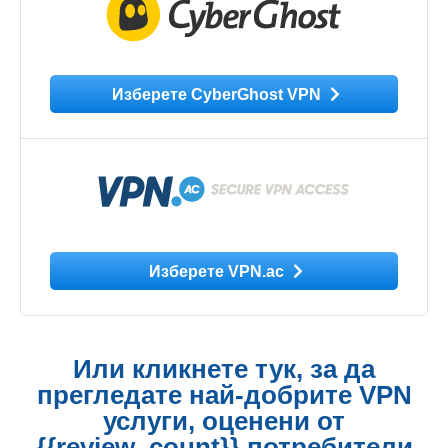
Изберете CyberGhost VPN
Изберете VPN.ac
Или кликнете тук, за да
прегледате най-добрите VPN
услуги, оценени от
{{review_count}} потребители