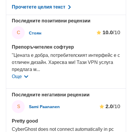
Прочетете целия текст
Последните позитивни рецензии
10.0
/10
С
Стоян
Препоръчителен софтуер
"Цената е добра, потребителският интерфейс е с
отличен дизайн. Харесва ми! Тази VPN услуга
предлага м
...
Още
Последните негативни рецензии
2.0
/10
S
Sami Paananen
Pretty good
CyberGhost does not connect automatically in pc