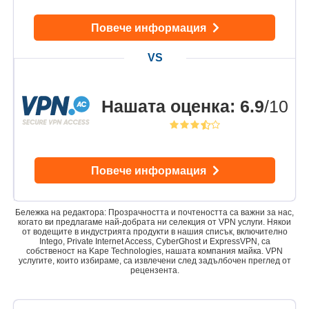
Повече информация
Нашата оценка
:
6.9
/10
Повече информация
Бележка на редактора: Прозрачността и почтеността са важни за нас,
когато ви предлагаме най-добрата ни селекция от VPN услуги. Някои
от водещите в индустрията продукти в нашия списък, включително
Intego, Private Internet Access, CyberGhost и ExpressVPN, са
собственост на Kape Technologies, нашата компания майка. VPN
услугите, които избираме, са извлечени след задълбочен преглед от
рецензента.