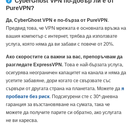
CyberGhost VPN по-добър ли е от
PureVPN?
Да, CyberGhost VPN е по-бърза от PureVPN
.
Предвид това, че VPN мрежата е основната връзка на
вашия компютър с интернет, трябва да използвате
услуга, която няма да ви забави с повече от 20%.
Ако скоростите са важни за вас, препоръчвам да
разгледате ExpressVPN.
Това е най-бързата услуга,
осигурява неограничен капацитет на канала и няма да
усетите забавяне, дори когато се свързвате със
сървъри от другата страна на планетата. Можете да
я
пробвате без риск
. Подсигурени сте с 30
*
-дневна
гаранция за възстановяване на сумата, така че
можете да получите парите си обратно, ако услугата
не ви харесва.