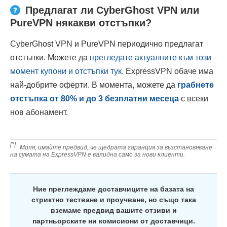
Предлагат ли CyberGhost VPN или
PureVPN някакви отстъпки?
CyberGhost VPN и PureVPN периодично предлагат
отстъпки. Можете да
прегледате актуалните към този
момент купони и отстъпки тук
. ExpressVPN обаче има
най-добрите оферти. В момента, можете да
грабнете
отстъпка от
80
% и до 3 безплатни месеца
с всеки
нов абонамент.
[*]
Моля, имайте предвид, че щедрата гаранция за възстановяване
на сумата на ExpressVPN е валидна само за нови клиенти.
Ние преглеждаме доставчиците на базата на
стриктно тестване и проучване, но също така
вземаме предвид вашите отзиви и
партньорските ни комисиони от доставчици.