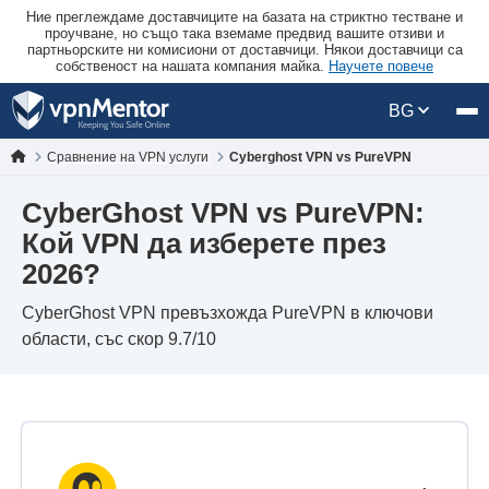
Ние преглеждаме доставчиците на базата на стриктно тестване и
проучване, но също така вземаме предвид вашите отзиви и
партньорските ни комисиони от доставчици. Някои доставчици са
собственост на нашата компания майка.
Научете повече
BG
Сравнение на VPN услуги
Cyberghost VPN vs PureVPN
CyberGhost VPN vs PureVPN:
Кой VPN да изберете през
2026?
CyberGhost VPN превъзхожда PureVPN в ключови
области, със скор 9.7/10