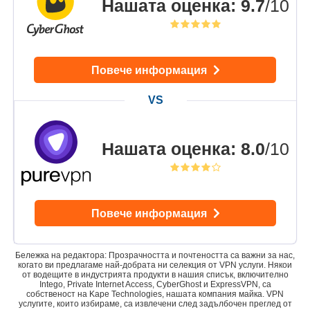
Нашата оценка
:
9.7
/10
Повече информация
Нашата оценка
:
8.0
/10
Повече информация
Бележка на редактора: Прозрачността и почтеността са важни за нас,
когато ви предлагаме най-добрата ни селекция от VPN услуги. Някои
от водещите в индустрията продукти в нашия списък, включително
Intego, Private Internet Access, CyberGhost и ExpressVPN, са
собственост на Kape Technologies, нашата компания майка. VPN
услугите, които избираме, са извлечени след задълбочен преглед от