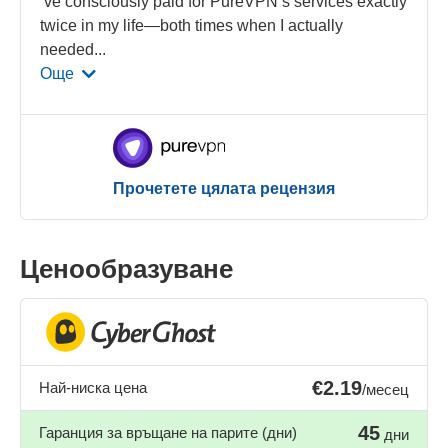
’ve consciously paid for PureVPN’s services exactly
twice in my life—both times when I actually
needed
...
Още
Прочетете цялата рецензия
Ценообразуване
€2.19
Най-ниска цена
/месец
45
Гаранция за връщане на парите (дни)
дни