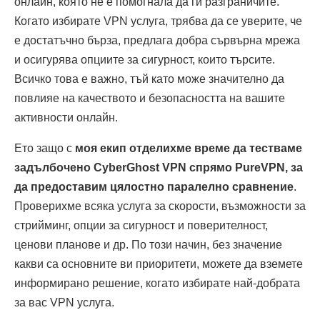
онлайн, която не е помогнала да ги разграничите.
Когато избирате VPN услуга, трябва да се уверите, че
е достатъчно бърза, предлага добра сървърна мрежа
и осигурява опциите за сигурност, които търсите.
Всичко това е важно, тъй като може значително да
повлияе на качеството и безопасността на вашите
активности онлайн.
Ето защо с
моя екип отделихме време да тестваме
задълбочено CyberGhost VPN спрямо PureVPN, за
да предоставим цялостно паралелно сравнение
.
Проверихме всяка услуга за скорости, възможности за
стрийминг, опции за сигурност и поверителност,
ценови планове и др. По този начин, без значение
какви са основните ви приоритети, можете да вземете
информирано решение, когато избирате най-добрата
за вас VPN услуга.