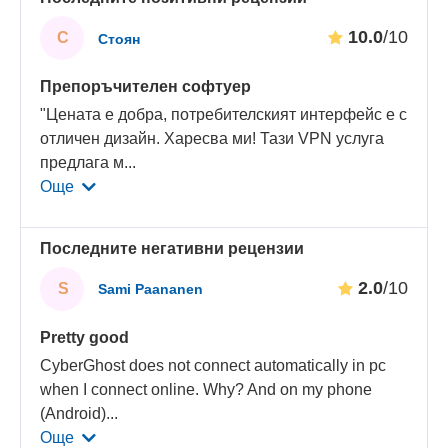
10.0
/10
С
Стоян
Препоръчителен софтуер
"Цената е добра, потребителският интерфейс е с
отличен дизайн. Харесва ми! Тази VPN услуга
предлага м
...
Още
Последните негативни рецензии
2.0
/10
S
Sami Paananen
Pretty good
CyberGhost does not connect automatically in pc
when I connect online. Why? And on my phone
(Android)
...
Още