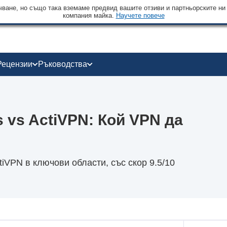
чване, но също така вземаме предвид вашите отзиви и партньорските ни
компания майка.
Научете повече
Рецензии
Ръководства
ss vs ActiVPN: Кой VPN да
ctiVPN в ключови области, със скор 9.5/10