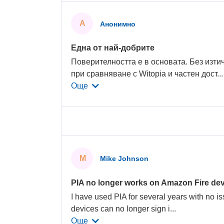
А
Анонимно
Една от най-добрите
Поверителността е в основата. Без изт
при сравняване с Witopia и частен дост
..
Още
M
Mike Johnson
PIA no longer works on Amazon Fire dev
I have used PIA for several years with no is
devices can no longer sign i
...
Още