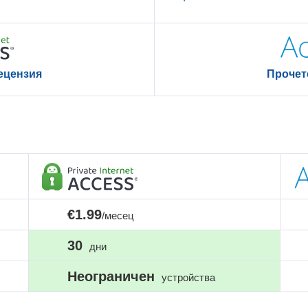
ецензия
Прочет
€1.99
/месец
30
дни
Неограничен
устройства