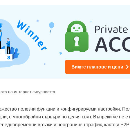
Вижте планове и цени
ата на интернет сигурността
ножество полезни функции и конфигурируеми настройки. По
дни, с многобройни сървъри по целия свят. Въпреки че не е
пет едновременни връзки и неограничен трафик, както и P2