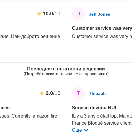
10.0
/10
J
Jeff Jones
Customer service was very h
ичане. Най-доброто решение
Customer service was very he
.
Последните негативни рецензии
(Потребителските отзиви не се проверяват)
2.0
/10
T
Thibault
ices.
Service devenu NUL
sues. Currently, amazon fire
IL y a 3 ans c était top, Main
France Bloqué service client
Още