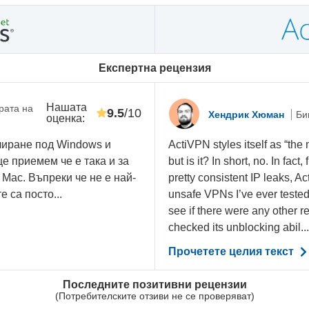
Eкспертна рецензия
Нашата
рата на
9.5
/10
Хендрик Хюман
Би
оценка
:
алиране под Windows и
ActiVPN styles itself as “the
ще приемем че е така и за
but is it? In short, no. In fact
 Mac. Въпреки че не е най-
pretty consistent IP leaks, A
 са посто...
unsafe VPNs I’ve ever tested
see if there were any other r
checked its unblocking abil..
Прочетете целия текст
Последните позитивни рецензии
(Потребителските отзиви не се проверяват)