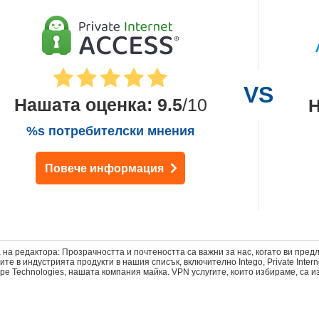
Нашата оценка
:
9.5
/10
Н
%s потребителски мнения
Повече информация
 на редактора: Прозрачността и почтеността са важни за нас, когато ви пред
те в индустрията продукти в нашия списък, включително Intego, Private Intern
pe Technologies, нашата компания майка. VPN услугите, които избираме, са 