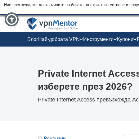
Ние преглеждаме доставчиците на базата на стриктно тестване и проу
Блог
Най-добрата VPN
Инструменти
Купони
Private Internet Acce
изберете през 2026?
Private Internet Access превъзхожда A
Рецензии