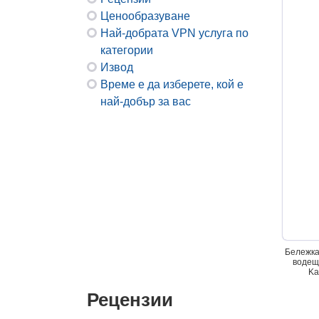
Ценообразуване
Най-добрата VPN услуга по
категории
Извод
Време е да изберете, кой е
най-добър за вас
Бележка
водещи
Ka
Рецензии