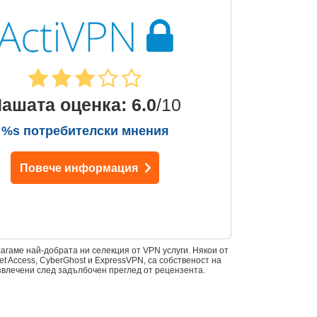
ашата оценка
:
6.0
/10
%s потребителски мнения
Повече информация
лагаме най-добрата ни селекция от VPN услуги. Някои от
et Access, CyberGhost и ExpressVPN, са собственост на
извлечени след задълбочен преглед от рецензента.