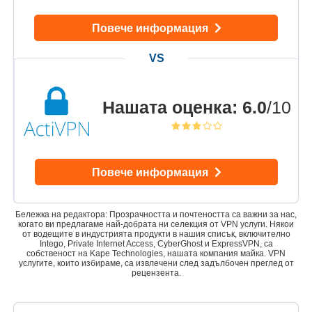
Повече информация
Нашата оценка
:
6.0
/10
Повече информация
Бележка на редактора: Прозрачността и почтеността са важни за нас,
когато ви предлагаме най-добрата ни селекция от VPN услуги. Някои
от водещите в индустрията продукти в нашия списък, включително
Intego, Private Internet Access, CyberGhost и ExpressVPN, са
собственост на Kape Technologies, нашата компания майка. VPN
услугите, които избираме, са извлечени след задълбочен преглед от
рецензента.