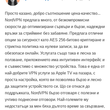
Просто казано, добро съотношение цена-качество...
NordVPN предлага много, от безкомпромисни
скорости до оптимизирани сървъри и бързи, надеждни
връзки за стрийминг без забавяне. Предлага отлични
опции за сигурност като AES 256-битово криптиране и
стриктна политика на нулеви записи, за да ви
обезопаси онлайн. Услугата също така е лесна за
ползване, приложението има интуитивен интерфейс и
е съвместимо с множество устройства. Това е една от
най-добрите VPN услуги за Apple TV на пазара, с
проста настройка, която ви позволява бързо и лесно
да защитите устройството си. Що се отнася до
поддръжката, NordVPN бързо отговаря с полезни и
учтиво поднесени отговори. Най-големите му
недостатъци за мен бяха дългото време за свързване,