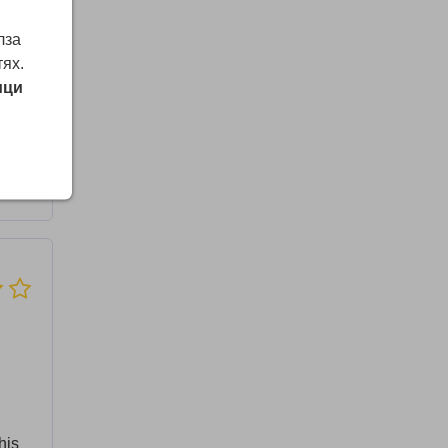
лза
тях.
ици
s
ar
his