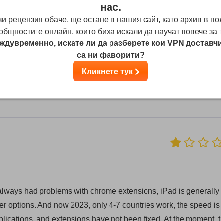
нас.
зи рецензия обаче, ще остане в нашия сайт, като архив в по
общностите онлайн, които биха искали да научат повече за 
ждувременно, искате ли да разберете кои VPN доставч
са ни фаворити?
multiple Netflix unblocked locations. At some points, there wa
d many more). I'm a subscriber for 2 years now and with 30€/ye
Кликнете тук
fits my uses.
t always had problems with chrome extensions, iPad is generally
ver options. And now 2023, only 4-7 countries work, the speed is
applications, and extensions have not been fixed. At the moment, t