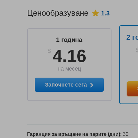
Ценообразуване
1.3
2 г
1 година
4.16
$
на месец
Започнете сега
Гаранция за връщане на парите (дни):
30