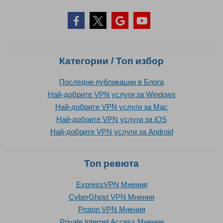
Категории / Топ избор
Последни публикации в Блога
Най-добрите VPN услуги за Windows
Най-добрите VPN услуги за Mac
Най-добрите VPN услуги за iOS
Най-добрите VPN услуги за Android
Топ ревюта
ExpressVPN Mнения
CyberGhost VPN Mнения
Proton VPN Mнения
Private Internet Access Mнения