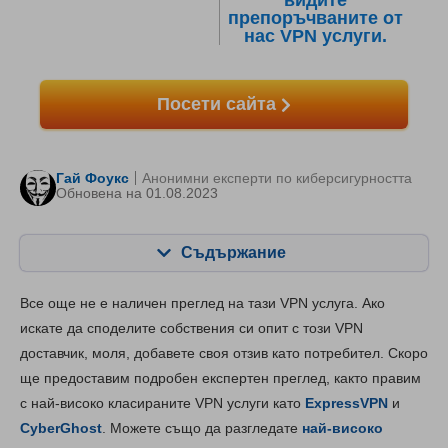
видите
препоръчваните от
нас VPN услуги.
Посети сайта
Гай Фоукс
Анонимни експерти по киберсигурността
Oбновена на 01.08.2023
Съдържание
Съдържание:
Нашата оценка:
Все още не е наличен преглед на тази VPN услуга. Ако
Ключови опции
6.8
искате да споделите собствения си опит с този VPN
доставчик, моля, добавете своя отзив като потребител. Скоро
Инсталиране и приложения
7.4
ще предоставим подробен експертен преглед, както правим
Ценообразуване
6.8
с най-високо класираните VPN услуги като
ExpressVPN
и
Надеждност и поддръжка
7.4
CyberGhost
. Можете също да разгледате
най-високо