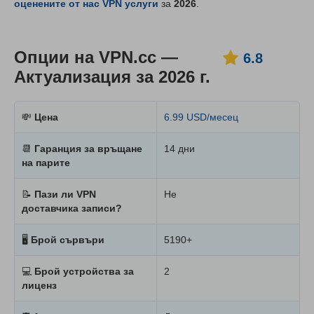
оценените от нас VPN услуги
за
2026
.
Опции на VPN.cc —
6.8
Актуализация за 2026 г.
💸
Цена
6.99 USD/месец
📆
Гаранция за връщане
14 дни
на парите
📝
Пази ли VPN
Не
доставчика записи?
🖥
Брой сървъри
5190+
💻
Брой устройства за
2
лиценз