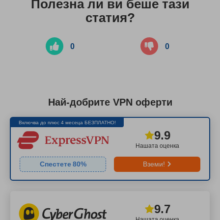
Полезна ли ви беше тази
статия?
0
0
Най-добрите VPN оферти
Включва до плюс 4 месеца БЕЗПЛАТНО!
9.9
Нашата оценка
Спестете
80
%
Вземи!
9.7
Нашата оценка