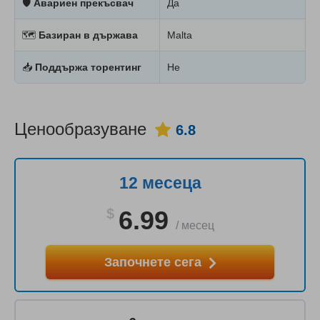
🛡
Авариен прекъсвач
Да
🗺
Базиран в държава
Malta
📥
Поддържа торентинг
Не
Ценообразуване
6.8
12 месеца
$
6.99
/
месец
Започнете сега