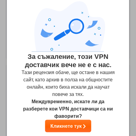
Auchtung Betrüger!
Jahrelang war alles super ab Dezember 2020 Geld weg
kein Service mehr keine Antworten auf Fragen wo mein
Geld ist.Anzeige wurde gestellt. Hände weg vo diesem
Betrüger!!!!!!!!!!!!!!!!!!!!!!!!!!!!!!!!!!!!!!!!!!!!!!!!!!!!!!!!!!!!!!!!!!!!!!!!!!!!!
!!!!!!!!!!!!!!!
За съжаление, този VPN
доставчик вече не е с нас.
Тази рецензия обаче, ще остане в нашия
KTC
2
/10
сайт, като архив в полза на общностите
онлайн, които биха искали да научат
Betrug - Geld weg und keinen Dienst
повече за тях.
Междувременно, искате ли да
Vor 4 Jahren war diese Anbieter zuverlässig und ich
разберете кои VPN доставчици са ни
dachte, ich versuche's noch mal. Warnung: das Geld
фаворити?
wurde überweisen aber keine Zugangsdaten mitgeteilt
Кликнете тук
und auf Emails reagiert die Firma stumm. Ein Stern für
den Webauftritt, sieht sehr überzeugend aus, aber stimmt