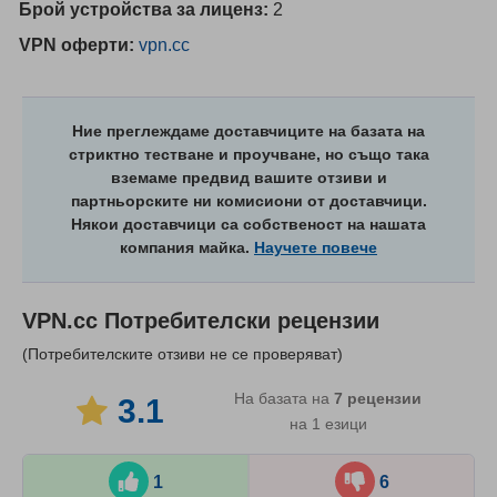
Брой устройства за лиценз:
2
VPN оферти:
vpn.cc
Ние преглеждаме доставчиците на базата на
стриктно тестване и проучване, но също така
вземаме предвид вашите отзиви и
партньорските ни комисиони от доставчици.
Някои доставчици са собственост на нашата
компания майка.
Научете повече
VPN.cc
Потребителски рецензии
(Потребителските отзиви не се проверяват)
На базата на
7
рецензии
3.1
на 1 езици
1
6