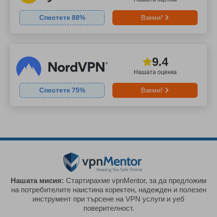
Спестете
88
%
Вземи!
9.4
Нашата оценка
Спестете
75
%
Вземи!
Нашата мисия:
Стартирахме vpnMentor, за да предложим
на потребителите наистина коректен, надежден и полезен
инструмент при търсене на VPN услуги и уеб
поверителност.