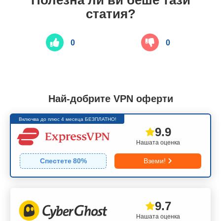
Полезна ли ви беше тази
статия?
0
0
Най-добрите VPN оферти
Включва до плюс 4 месеца БЕЗПЛАТНО!
9.9
Нашата оценка
Спестете
80
%
Вземи!
9.7
Нашата оценка