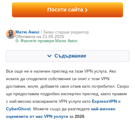
Посети сайта
Матю Амос
Бивш старши редактор
Oбновена на 21.05.2025
Фактите провери
Матю Амос
Съдържание
Съдържание:
Нашата оценка:
Все още не е наличен преглед на тази VPN услуга. Ако
Ключови опции
6.5
искате да споделите собствения си опит с този VPN
доставчик, моля, добавете своя отзив като потребител. Скоро
Инсталиране и приложения
8.0
ще предоставим подробен експертен преглед, както правим
Ценообразуване
7.5
с най-високо класираните VPN услуги като
ExpressVPN
и
Надеждност и поддръжка
6.0
CyberGhost
. Можете също да разгледате
най-високо
оценените от нас VPN услуги
за
2026
.