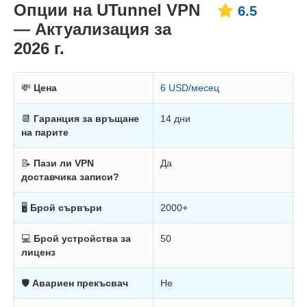
Опции на UTunnel VPN
6.5
— Актуализация за
2026 г.
💸
Цена
6 USD/месец
📆
Гаранция за връщане
14 дни
на парите
📝
Пази ли VPN
Да
доставчика записи?
🖥
Брой сървъри
2000+
💻
Брой устройства за
50
лиценз
🛡
Авариен прекъсвач
Не