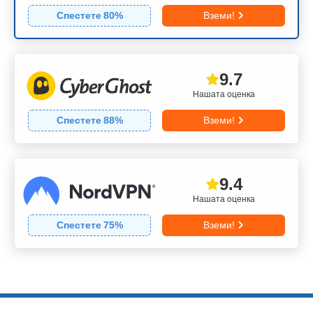
Спестете
80
%
Вземи!
9.7
Нашата оценка
Спестете
88
%
Вземи!
9.4
Нашата оценка
Спестете
75
%
Вземи!