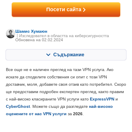
Посети сайта
Шамис Хумаюн
Изследовател в областта на киберсигурността
Oбновена на 02.02.2024
Съдържание
Съдържание:
Нашата оценка:
Все още не е наличен преглед на тази VPN услуга. Ако
Ключови опции
4.4
искате да споделите собствения си опит с този VPN
доставчик, моля, добавете своя отзив като потребител. Скоро
Инсталиране и приложения
6.0
ще предоставим подробен експертен преглед, както правим
Ценообразуване
8.8
с най-високо класираните VPN услуги като
ExpressVPN
и
Надеждност и поддръжка
6.3
CyberGhost
. Можете също да разгледате
най-високо
оценените от нас VPN услуги
за
2026
.