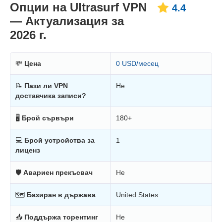
Опции на Ultrasurf VPN
4.4
— Актуализация за
2026 г.
💸
Цена
0 USD/месец
📝
Пази ли VPN
Не
доставчика записи?
🖥
Брой сървъри
180+
💻
Брой устройства за
1
лиценз
🛡
Авариен прекъсвач
Не
🗺
Базиран в държава
United States
📥
Поддържа торентинг
Не