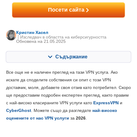
Посети сайта
Кристин Хасел
Изследвач в областта на киберсигурността
Oбновена на 21.05.2025
Съдържание
Съдържание:
Нашата оценка:
Все още не е наличен преглед на тази VPN услуга. Ако
Ключови опции
6.8
искате да споделите собствения си опит с този VPN
доставчик, моля, добавете своя отзив като потребител. Скоро
Инсталиране и приложения
8.0
ще предоставим подробен експертен преглед, както правим
Ценообразуване
6.4
с най-високо класираните VPN услуги като
ExpressVPN
и
Надеждност и поддръжка
6.0
CyberGhost
. Можете също да разгледате
най-високо
оценените от нас VPN услуги
за
2026
.