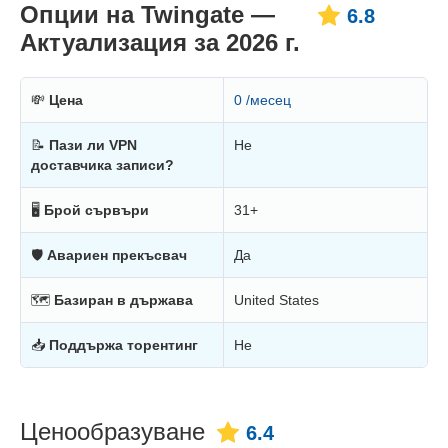
Опции на Twingate —
6.8
Актуализация за 2026 г.
💸
Цена
0 /месец
📝
Пази ли VPN
Не
доставчика записи?
🖥
Брой сървъри
31+
🛡
Авариен прекъсвач
Да
🗺
Базиран в държава
United States
📥
Поддържа торентинг
Не
Ценообразуване
6.4