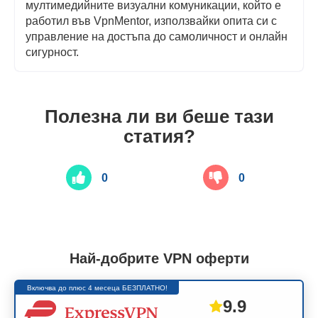
мултимедийните визуални комуникации, който е
работил във VpnMentor, използвайки опита си с
управление на достъпа до самоличност и онлайн
сигурност.
Полезна ли ви беше тази
статия?
0
0
Най-добрите VPN оферти
Включва до плюс 4 месеца БЕЗПЛАТНО!
9.9