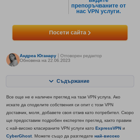
видите
препоръчваните от
нас VPN услуги.
Посети сайта
Андреа Юганару
Отговорен редактор
Oбновена на 22.06.2023
Съдържание
Съдържание:
Нашата оценка:
Все още не е наличен преглед на тази VPN услуга. Ако
Ключови опции
2.5
искате да споделите собствения си опит с този VPN
доставчик, моля, добавете своя отзив като потребител. Скоро
Инсталиране и приложения
5.3
ще предоставим подробен експертен преглед, както правим
Ценообразуване
8.0
с най-високо класираните VPN услуги като
ExpressVPN
и
Надеждност и поддръжка
2.0
CyberGhost
. Можете също да разгледате
най-високо