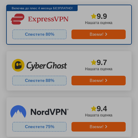
Включва до плюс 4 месеца БЕЗПЛАТНО!
9.9
Нашата оценка
Спестете
80
%
Вземи!
9.7
Нашата оценка
Спестете
88
%
Вземи!
9.4
Нашата оценка
Спестете
75
%
Вземи!