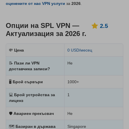
оценените от нас VPN услуги
за
2026
.
Опции на SPL VPN —
2.5
Актуализация за 2026 г.
💸
Цена
0 USD/месец
📝
Пази ли VPN
Не
доставчика записи?
🖥
Брой сървъри
1000+
💻
Брой устройства за
1
лиценз
🛡
Авариен прекъсвач
Не
🗺
Базиран в държава
Singapore