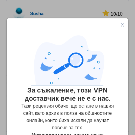
Susha
10
/10
X
Best VPN app for hassle free browsing
Undoubtedly, SPL VPN is the best choice. It is free and
secure and the best part is its zero-logging feature. I
really liked surfing with SPL VPN and would highly
recommend this VPN for unrestricted internet access.
За съжаление, този VPN
Потребителски рецензии
доставчик вече не е с нас.
Тази рецензия обаче, ще остане в нашия
Сравнете SPL VPN с водещите
сайт, като архив в полза на общностите
алтернативни VPN услуги
онлайн, които биха искали да научат
повече за тях.
Междувременно, искате ли да