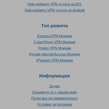
Най-добрите VPN услуги за iOS
Най-добрите VPN услуги за Android
Топ ревюта
ExpressVPN Mнения
CyberGhost VPN Mнения
Proton VPN Mнения
Private Internet Access Mнения
IPVanish VPN Mнения
Информация
За нас
Свържете се с нашия екип
Политика на поверителност
Условия за ползване