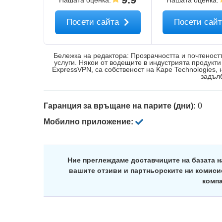
Нашата оценка
:
Нашата оценка
:
Посети сайта
Посети сай
Бележка на редактора: Прозрачността и почтеностт
услуги. Някои от водещите в индустрията продукти 
ExpressVPN, са собственост на Kape Technologies,
задъл
Гаранция за връщане на парите (дни):
0
Мобилно приложение:
Ние преглеждаме доставчиците на базата н
вашите отзиви и партньорските ни комиси
компа