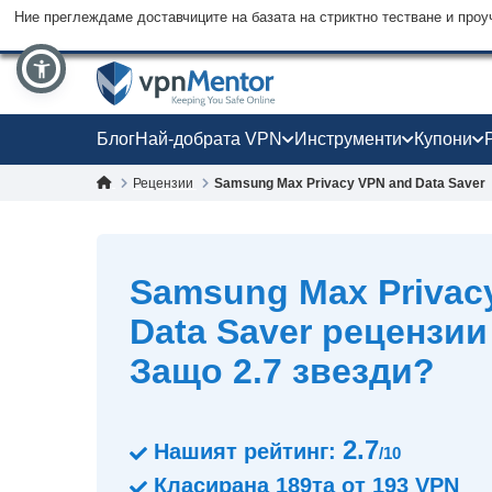
Ние преглеждаме доставчиците на базата на стриктно тестване и проу
Блог
Най-добрата VPN
Инструменти
Купони
Рецензии
Samsung Max Privacy VPN and Data Saver
Samsung Max Privac
Data Saver рецензии 
Защо 2.7 звезди?
2.7
Нашият рейтинг:
/10
Класирана
189тa
от
193
VPN