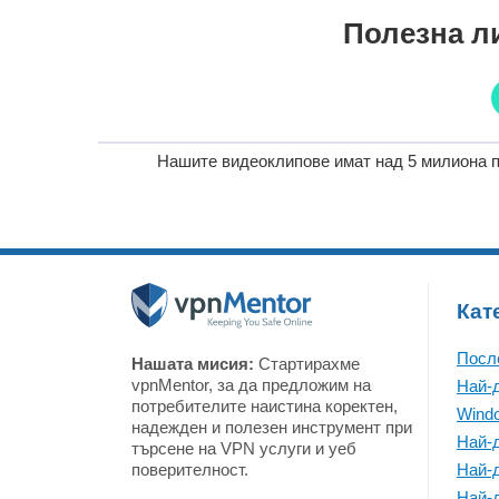
Полезна ли
Нашите видеоклипове имат над 5 милиона п
Кат
Посл
Нашата мисия:
Стартирахме
vpnMentor, за да предложим на
Най-
потребителите наистина коректен,
Wind
надежден и полезен инструмент при
Най-
търсене на VPN услуги и уеб
поверителност.
Най-
Най-д