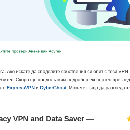
ктите провери
Анеке ван Асуген
га. Ако искате да споделите собствения си опит с този VPN
ребител. Скоро ще предоставим подробен експертен преглед,
ато
ExpressVPN
и
CyberGhost
. Можете също да разгледат
acy VPN and Data Saver —