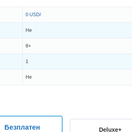
0 USD/
Не
8+
1
Не
Безплатен
Deluxe+