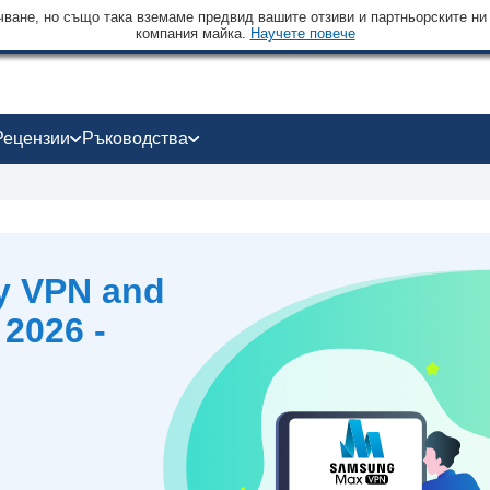
чване, но също така вземаме предвид вашите отзиви и партньорските ни
компания майка.
Научете повече
Рецензии
Ръководства
y VPN and
2026 -