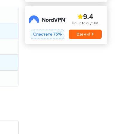
9.4
Нашата оценка
Спестете
75
%
Вземи!