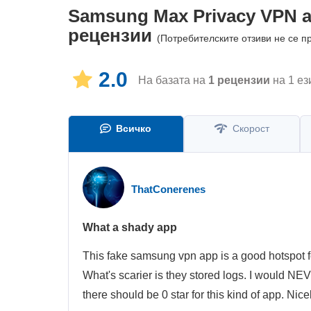
Samsung Max Privacy VPN a
рецензии
(Потребителските отзиви не се п
2.0
На базата на
1
рецензии
на 1 ез
Всичко
Скорост
ThatConerenes
What a shady app
This fake samsung vpn app is a good hotspot fo
What's scarier is they stored logs. I would NEV
there should be 0 star for this kind of app. Nicel