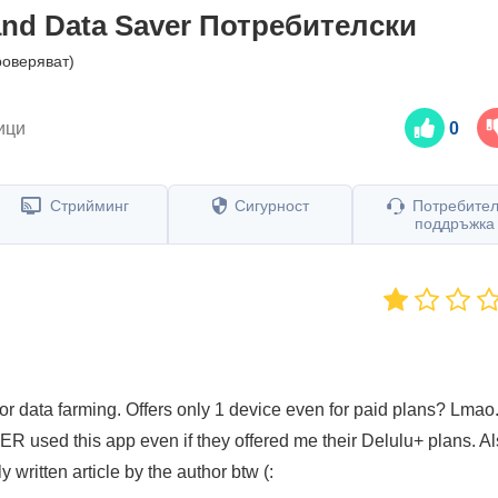
nd Data Saver
Потребителски
роверяват)
ици
0
Стрийминг
Сигурност
Потребител
поддръжка
r data farming. Offers only 1 device even for paid plans? Lmao
ER used this app even if they offered me their Delulu+ plans. Al
y written article by the author btw (: