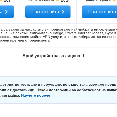
Нашата оценка
:
Нашата оценка
:
та
Посети сайта
Посети сайт
а са важни за нас, когато ви предлагаме най-добрата ни селекция
в нашия списък, включително Intego, Private Internet Access, Cyber
 нашата компания майка. VPN услугите, които избираме, са извлече
бочен преглед от рецензента.
Брой устройства за лиценз:
1
а стриктно тестване и проучване, но също така вземаме пред
они от доставчици. Някои доставчици са собственост на наша
ния майка.
Научете повече