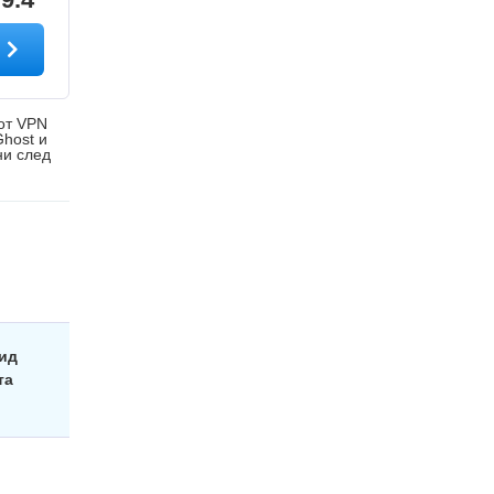
а
 от VPN
Ghost и
ни след
вид
та