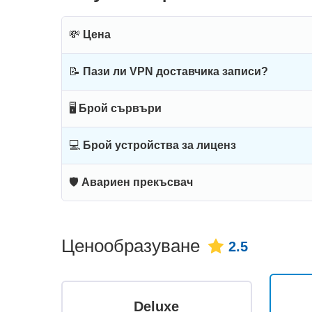
💸
Цена
📝
Пази ли VPN доставчика записи?
🖥
Брой сървъри
💻
Брой устройства за лиценз
🛡
Авариен прекъсвач
Ценообразуване
2.5
Deluxe