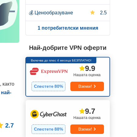
💰
Ценообразуване
2.5
1 потребителски мнения
Най-добрите VPN оферти
Включва до плюс 4 месеца БЕЗПЛАТНО!
9.9
Нашата оценка
 както
Спестете
80
%
Вземи!
е
най-
9.7
Нашата оценка
2.7
Спестете
88
%
Вземи!