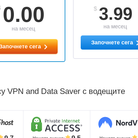
0.00
3.99
$
$
на месец
на месец
Започнете сега
Започнете сега
y VPN and Data Saver с водещите
9.7
9.5