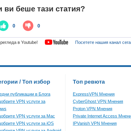
 ви беше тази статия?
0
0
регледа в Youtube!
Посетете нашия канал сега
егории / Топ избор
Топ ревюта
едни публикации в Блога
ExpressVPN Mнения
добрите VPN услуги за
CyberGhost VPN Mнения
ows
Proton VPN Mнения
добрите VPN услуги за Mac
Private Internet Access Mнен
добрите VPN услуги за iOS
IPVanish VPN Mнения
обрите VPN услуги за Android