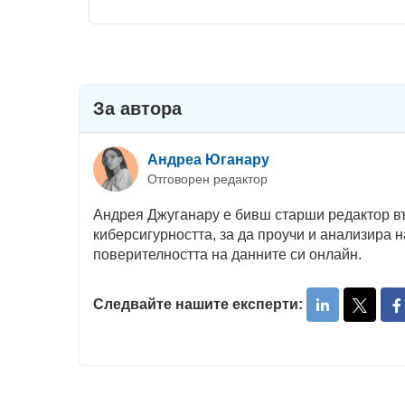
За автора
Андреа Юганару
Отговорен редактор
Андрея Джуганару е бивш старши редактор въ
киберсигурността, за да проучи и анализира н
поверителността на данните си онлайн.
Следвайте нашите експерти: