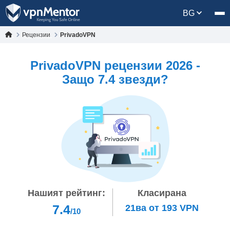
BG
Рецензии
PrivadoVPN
PrivadoVPN рецензии 2026 -
Защо 7.4 звезди?
Нашият рейтинг:
Класирана
7.4
21ва
от
193
VPN
/10