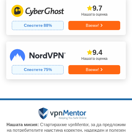
9.7
Нашата оценка
Спестете
88
%
Вземи!
9.4
Нашата оценка
Спестете
75
%
Вземи!
Нашата мисия:
Стартирахме vpnMentor, за да предложим
на потребителите наистина коректен, надежден и полезен