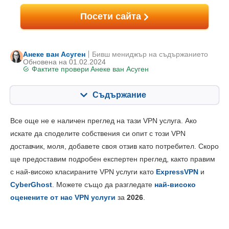
Посети сайта
Анеке ван Асуген
Бивш мениджър на съдържанието
Oбновена на 01.02.2024
Фактите провери
Анеке ван Асуген
Съдържание
Съдържание:
Нашата оценка:
Все още не е наличен преглед на тази VPN услуга. Ако
Ключови опции
7.2
искате да споделите собствения си опит с този VPN
доставчик, моля, добавете своя отзив като потребител. Скоро
Инсталиране и приложения
7.2
ще предоставим подробен експертен преглед, както правим
Ценообразуване
8.0
с най-високо класираните VPN услуги като
ExpressVPN
и
Надеждност и поддръжка
7.0
CyberGhost
. Можете също да разгледате
най-високо
оценените от нас VPN услуги
за
2026
.