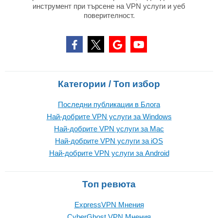
инструмент при търсене на VPN услуги и уеб
поверителност.
Категории / Топ избор
Последни публикации в Блога
Най-добрите VPN услуги за Windows
Най-добрите VPN услуги за Mac
Най-добрите VPN услуги за iOS
Най-добрите VPN услуги за Android
Топ ревюта
ExpressVPN Mнения
CyberGhost VPN Mнения