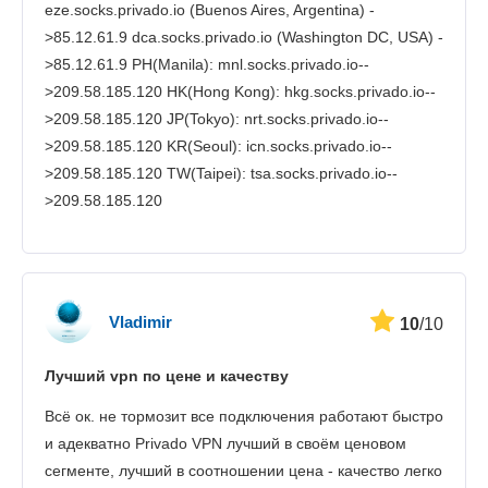
eze.socks.privado.io (Buenos Aires, Argentina) -
>85.12.61.9 dca.socks.privado.io (Washington DC, USA) -
>85.12.61.9 PH(Manila): mnl.socks.privado.io--
>209.58.185.120 HK(Hong Kong): hkg.socks.privado.io--
>209.58.185.120 JP(Tokyo): nrt.socks.privado.io--
>209.58.185.120 KR(Seoul): icn.socks.privado.io--
>209.58.185.120 TW(Taipei): tsa.socks.privado.io--
>209.58.185.120
Vladimir
10
/10
Лучший vpn по цене и качеству
Всё ок. не тормозит все подключения работают быстро
и адекватно Privado VPN лучший в своём ценовом
сегменте, лучший в соотношении цена - качество легко