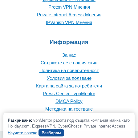
Proton VPN Mнения
Private Internet Access Mнения
IPVanish VPN Mнения
Информация
За нас
Свържете се с нашия екип
Политика на поверителност
Условия за ползване
Карта на сайта за потребители
Press Center - vpnMentor
DMCA Policy
Методика на тестване
Разкриване:
vpnMentor работи под същата компания майка като
Holiday.com, ExpressVPN, CyberGhost и Private Internet Access.
Научете повече
Разбирам
© 2026 vpnMentor | Всички права запазени