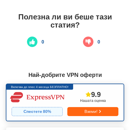
Полезна ли ви беше тази
статия?
0
0
Най-добрите VPN оферти
Включва до плюс 4 месеца БЕЗПЛАТНО!
9.9
Нашата оценка
Спестете
80
%
Вземи!