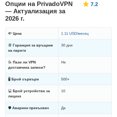
Опции на PrivadoVPN
7.2
— Актуализация за
2026 г.
💸
Цена
1.11 USD/месец
📆
Гаранция за връщане
30 дни
на парите
📝
Пази ли VPN
Не
доставчика записи?
🖥
Брой сървъри
500+
💻
Брой устройства за
10
лиценз
🛡
Авариен прекъсвач
Да