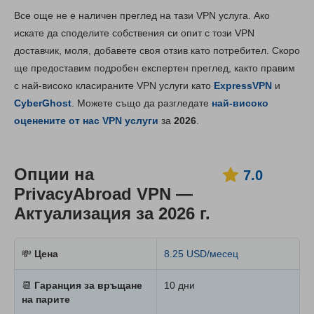
Съдържание:
Нашата оценка:
Все още не е наличен преглед на тази VPN услуга. Ако
Ключови опции
7.0
искате да споделите собствения си опит с този VPN
доставчик, моля, добавете своя отзив като потребител. Скоро
Инсталиране и приложения
8.0
ще предоставим подробен експертен преглед, както правим
Ценообразуване
9.5
с най-високо класираните VPN услуги като
ExpressVPN
и
Надеждност и поддръжка
7.8
CyberGhost
. Можете също да разгледате
най-високо
оценените от нас VPN услуги
за
2026
.
Опции на
7.0
PrivacyAbroad VPN —
Актуализация за 2026 г.
💸
Цена
8.25 USD/месец
📆
Гаранция за връщане
10 дни
на парите