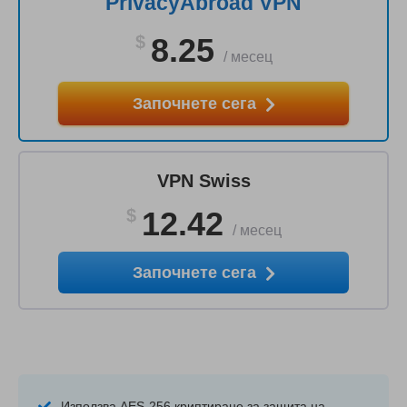
PrivacyAbroad VPN
$
8.25
/
месец
Започнете сега
VPN Swiss
$
12.42
/
месец
Започнете сега
Използва AES-256 криптиране за защита на