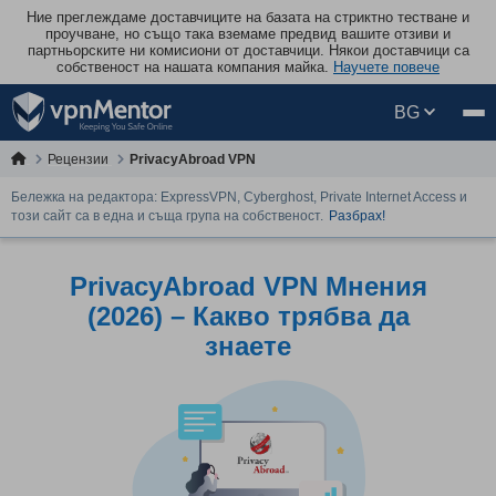
Ние преглеждаме доставчиците на базата на стриктно тестване и
проучване, но също така вземаме предвид вашите отзиви и
партньорските ни комисиони от доставчици. Някои доставчици са
собственост на нашата компания майка.
Научете повече
BG
Рецензии
PrivacyAbroad VPN
Бележка на редактора: ExpressVPN, Cyberghost, Private Internet Access и
този сайт са в една и съща група на собственост.
Разбрах!
PrivacyAbroad VPN Mнения
(2026) – Какво трябва да
знаете