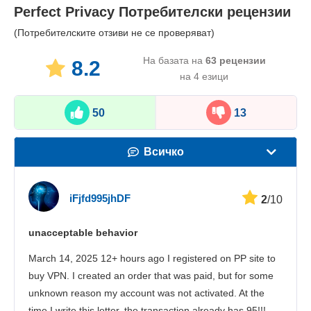
Perfect Privacy
Потребителски рецензии
(Потребителските отзиви не се проверяват)
На базата на
63
рецензии
8.2
на 4 езици
50
13
Всичко
Скорост
iFjfd995jhDF
2
/10
Стрийминг
unacceptable behavior
Сигурност
March 14, 2025 12+ hours ago I registered on PP site to
Потребителска поддръжка
buy VPN. I created an order that was paid, but for some
unknown reason my account was not activated. At the
time I write this letter, the transaction already has 95!!!