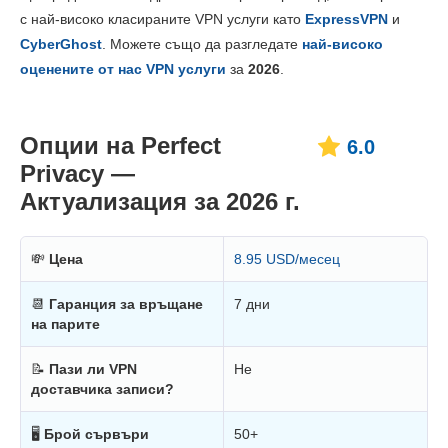
Ценообразуване
3.0
с най-високо класираните VPN услуги като
ExpressVPN
и
Надеждност и поддръжка
2.0
CyberGhost
. Можете също да разгледате
най-високо
оценените от нас VPN услуги
за
2026
.
Опции на Perfect
6.0
Privacy —
Актуализация за 2026 г.
💸
Цена
8.95 USD/месец
📆
Гаранция за връщане
7 дни
на парите
📝
Пази ли VPN
Не
доставчика записи?
🖥
Брой сървъри
50+