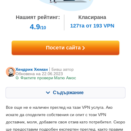
Нашият рейтинг:
Класирана
4.9
127тa
от
193
VPN
/10
Посети сайта
Хендрик Хюман
Бивш автор
Oбновена на 22.06.2023
Фактите провери
Матю Амос
Съдържание
Съдържание:
Нашата оценка:
Все още не е наличен преглед на тази VPN услуга. Ако
Ключови опции
6.0
искате да споделите собствения си опит с този VPN
доставчик, моля, добавете своя отзив като потребител. Скоро
Инсталиране и приложения
5.0
ще предоставим подробен експертен преглед, както правим