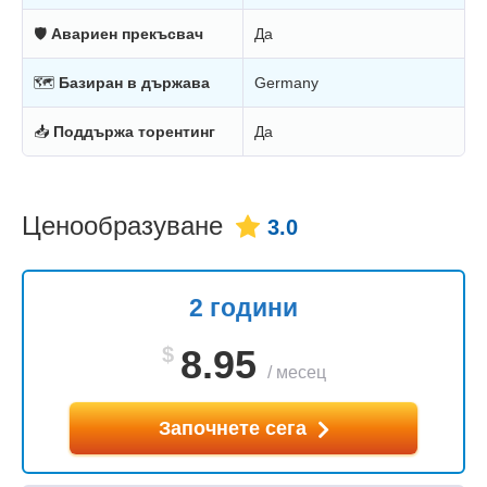
🛡
Авариен прекъсвач
Да
🗺
Базиран в държава
Germany
📥
Поддържа торентинг
Да
Ценообразуване
3.0
2 години
$
8.95
/
месец
Започнете сега