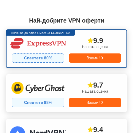
Най-добрите VPN оферти
Включва до плюс 4 месеца БЕЗПЛАТНО!
9.9
Нашата оценка
Спестете
80
%
Вземи!
9.7
Нашата оценка
Спестете
88
%
Вземи!
9.4