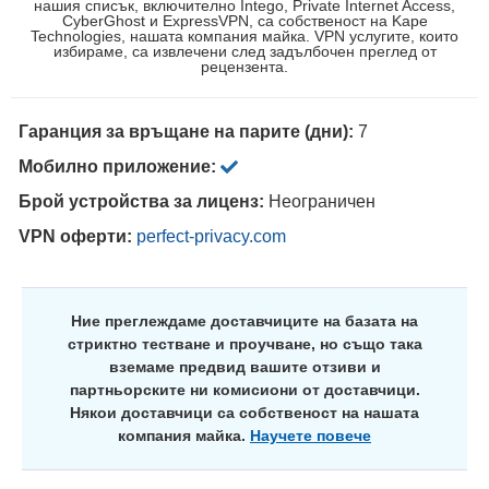
нашия списък, включително Intego, Private Internet Access,
CyberGhost и ExpressVPN, са собственост на Kape
Technologies, нашата компания майка. VPN услугите, които
избираме, са извлечени след задълбочен преглед от
рецензента.
Гаранция за връщане на парите (дни):
7
Мобилно приложение:
Брой устройства за лиценз:
Неограничен
VPN оферти:
perfect-privacy.com
Ние преглеждаме доставчиците на базата на
стриктно тестване и проучване, но също така
вземаме предвид вашите отзиви и
партньорските ни комисиони от доставчици.
Някои доставчици са собственост на нашата
компания майка.
Научете повече