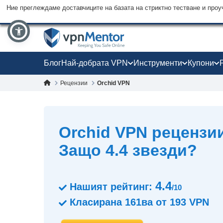
Ние преглеждаме доставчиците на базата на стриктно тестване и проу
Блог
Най-добрата VPN
Инструменти
Купони
Рецензии
Orchid VPN
Orchid VPN рецензии
Защо 4.4 звезди?
4.4
Нашият рейтинг:
/10
Класирана
161ва
от
193
VPN