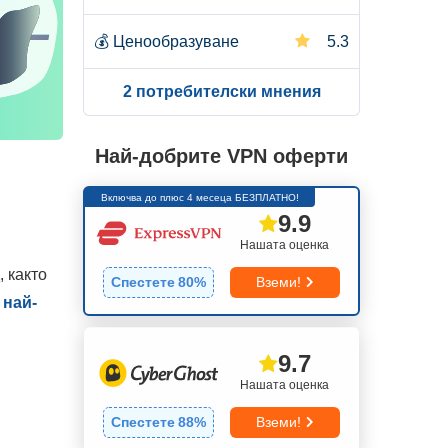
💰
Ценообразуване
5.3
2 потребителски мнения
Най-добрите VPN оферти
Включва до плюс 4 месеца БЕЗПЛАТНО!
9.9
Нашата оценка
 както
Спестете
80
%
Вземи!
е
най-
9.7
Нашата оценка
Спестете
88
%
Вземи!