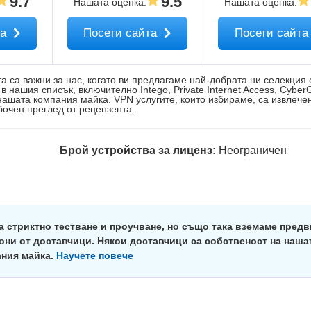
9.7
9.5
Нашата оценка
:
Нашата оценка
:
та
Посети сайта
Посети сайт
а са важни за нас, когато ви предлагаме най-добрата ни селекция
в нашия списък, включително Intego, Private Internet Access, Cyber
 нашата компания майка. VPN услугите, които избираме, са извлече
бочен преглед от рецензента.
Брой устройства за лиценз:
Неограничен
а стриктно тестване и проучване, но също така вземаме пред
они от доставчици. Някои доставчици са собственост на наша
ния майка.
Научете повече