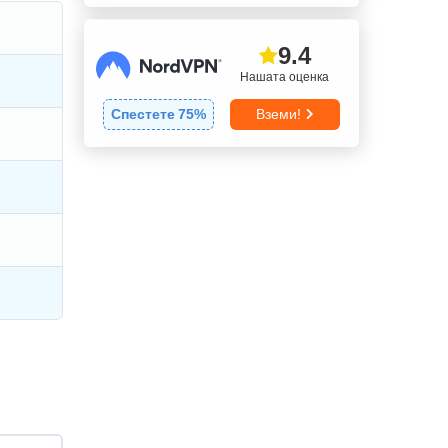
9.4
Нашата оценка
Спестете
75
%
Вземи!