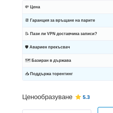
💸
Цена
📆
Гаранция за връщане на парите
📝
Пази ли VPN доставчика записи?
🛡
Авариен прекъсвач
🗺
Базиран в държава
📥
Поддържа торентинг
Ценообразуване
5.3