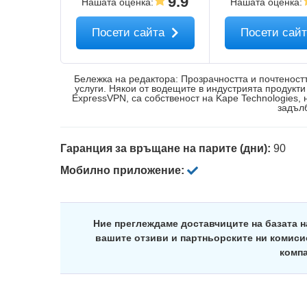
9.9
Нашата оценка
:
Нашата оценка
:
Посети сайта
Посети сай
Бележка на редактора: Прозрачността и почтеностт
услуги. Някои от водещите в индустрията продукти 
ExpressVPN, са собственост на Kape Technologies,
задъл
Гаранция за връщане на парите (дни):
90
Мобилно приложение:
Ние преглеждаме доставчиците на базата н
вашите отзиви и партньорските ни комиси
компа