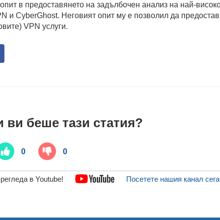
 опит в предоставянето на задълбочен анализ на най-висок
N и CyberGhost. Неговият опит му е позволил да предостав
овите) VPN услуги.
 ви беше тази статия?
0
0
регледа в Youtube!
Посетете нашия канал сега