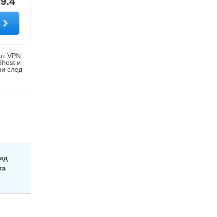
9.4
а
 от VPN
Ghost и
ни след
вид
та