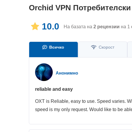
Orchid VPN
Потребителски
10.0
На базата на
2
рецензии
на 1 
Всичко
Скорост
Анонимно
reliable and easy
OXT is Reliable, easy to use. Speed varies. Wi
speed is my only request. Would like to be able 