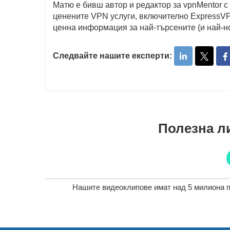
Матю е бивш автор и редактор за vpnMentor с
ценените VPN услуги, включително ExpressVP
ценна информация за най-търсените (и най-н
Следвайте нашите експерти:
Полезна ли
Нашите видеоклипове имат над 5 милиона п