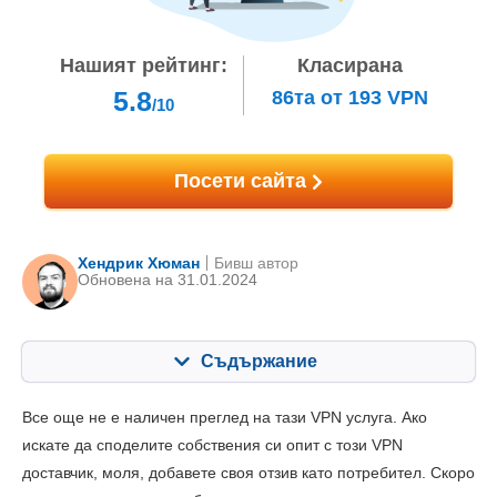
Нашият рейтинг:
Класирана
5.8
86тa
от
193
VPN
/10
Посети сайта
Хендрик Хюман
Бивш автор
Oбновена на 31.01.2024
Съдържание
Съдържание:
Нашата оценка:
Все още не е наличен преглед на тази VPN услуга. Ако
Ключови опции
8.4
искате да споделите собствения си опит с този VPN
доставчик, моля, добавете своя отзив като потребител. Скоро
Инсталиране и приложения
8.6