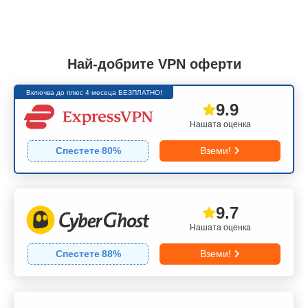
Най-добрите VPN оферти
Включва до плюс 4 месеца БЕЗПЛАТНО!
9.9
Нашата оценка
Спестете
80
%
Вземи!
9.7
Нашата оценка
Спестете
88
%
Вземи!