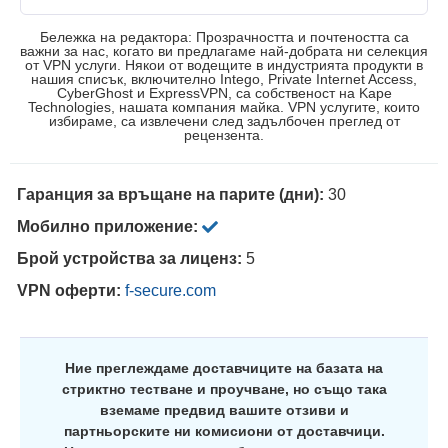
Бележка на редактора: Прозрачността и почтеността са
важни за нас, когато ви предлагаме най-добрата ни селекция
от VPN услуги. Някои от водещите в индустрията продукти в
нашия списък, включително Intego, Private Internet Access,
CyberGhost и ExpressVPN, са собственост на Kape
Technologies, нашата компания майка. VPN услугите, които
избираме, са извлечени след задълбочен преглед от
рецензента.
Гаранция за връщане на парите (дни):
30
Мобилно приложение:
Брой устройства за лиценз:
5
VPN оферти:
f-secure.com
Ние преглеждаме доставчиците на базата на
стриктно тестване и проучване, но също така
вземаме предвид вашите отзиви и
партньорските ни комисиони от доставчици.