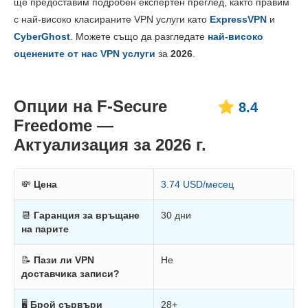
ще предоставим подробен експертен преглед, както правим
Ценообразуване
6.0
с най-високо класираните VPN услуги като
ExpressVPN
и
Надеждност и поддръжка
8.3
CyberGhost
. Можете също да разгледате
най-високо
оценените от нас VPN услуги
за
2026
.
Опции на F-Secure
8.4
Freedome —
Актуализация за 2026 г.
💸
Цена
3.74 USD/месец
📆
Гаранция за връщане
30 дни
на парите
📝
Пази ли VPN
Не
доставчика записи?
🖥
Брой сървъри
28+