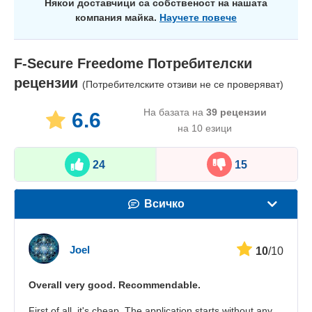
Някои доставчици са собственост на нашата
компания майка.
Научете повече
F-Secure Freedome
Потребителски
рецензии
(Потребителските отзиви не се проверяват)
На базата на
39
рецензии
6.6
на 10 езици
24
15
Всичко
Скорост
Joel
10
/10
Стрийминг
Overall very good. Recommendable.
Сигурност
First of all, it's cheap. The application starts without any