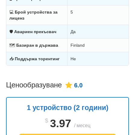
💻
Брой устройства за
5
лиценз
🛡
Авариен прекъсвач
Да
🗺
Базиран в държава
Finland
📥
Поддържа торентинг
Не
Ценообразуване
6.0
1 устройство (2 години)
$
3.97
/
месец