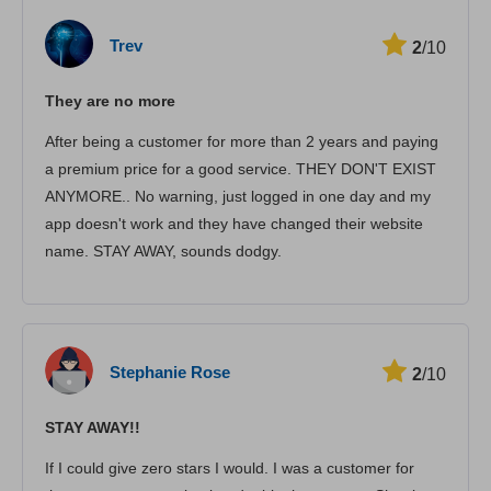
Скорост
Trev
2
/10
Стрийминг
They are no more
Сигурност
After being a customer for more than 2 years and paying
Потребителска поддръжка
a premium price for a good service. THEY DON'T EXIST
ANYMORE.. No warning, just logged in one day and my
app doesn't work and they have changed their website
name. STAY AWAY, sounds dodgy.
Stephanie Rose
2
/10
STAY AWAY!!
If I could give zero stars I would. I was a customer for