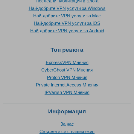
Последни публикации в Блога
Най-добрите VPN услуги за Windows
Най-добрите VPN услуги за Mac
Най-добрите VPN услуги за iOS
Най-добрите VPN услуги за Android
Топ ревюта
ExpressVPN Mнения
CyberGhost VPN Mнения
Proton VPN Mнения
Private Internet Access Mнения
IPVanish VPN Mнения
Информация
За нас
Свържете се с нашия екип