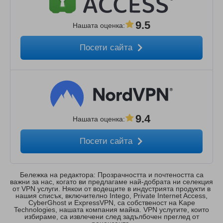
9.5
Нашата оценка
:
Посети сайта
9.4
Нашата оценка
:
Посети сайта
Бележка на редактора: Прозрачността и почтеността са
важни за нас, когато ви предлагаме най-добрата ни селекция
от VPN услуги. Някои от водещите в индустрията продукти в
нашия списък, включително Intego, Private Internet Access,
CyberGhost и ExpressVPN, са собственост на Kape
Technologies, нашата компания майка. VPN услугите, които
избираме, са извлечени след задълбочен преглед от