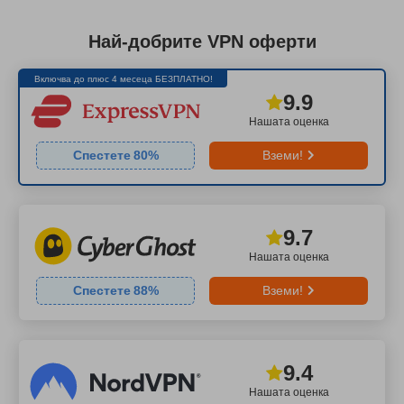
Най-добрите VPN оферти
Включва до плюс 4 месеца БЕЗПЛАТНО!
9.9
Нашата оценка
Спестете
80
%
Вземи!
9.7
Нашата оценка
Спестете
88
%
Вземи!
9.4
Нашата оценка