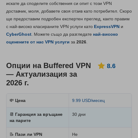
Ключови опции
8.6
искате да споделите собствения си опит с този VPN
доставчик, моля, добавете своя отзив като потребител. Скоро
Инсталиране и приложения
8.8
ще предоставим подробен експертен преглед, както правим
Ценообразуване
6.3
с най-високо класираните VPN услуги като
ExpressVPN
и
Надеждност и поддръжка
8.6
CyberGhost
. Можете също да разгледате
най-високо
оценените от нас VPN услуги
за
2026
.
Опции на Buffered VPN
8.6
— Актуализация за
2026 г.
💸
Цена
9.99 USD/месец
📆
Гаранция за връщане
30 дни
на парите
📝
Пази ли VPN
Не