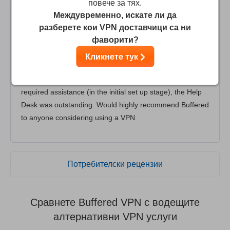
повече за тях.
Междувременно, искате ли да
Don Bartlem
10
/10
разберете кои VPN доставчици са ни
фаворити?
I considered a number of VPN's before going with
Кликнете тук
Buffered which I find excellent.
No issues in any aspect, On the rare occasions that I
required assistance (in the initial set up stage), the Help
Desk was outstanding. Would highly recommend Buffered
to anyone considering using a VPN
Потребителски рецензии
Сравнете Buffered VPN с водещите
алтернативни VPN услуги