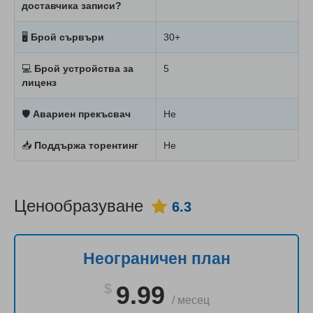
доставчика записи?
🖥
Брой сървъри
30+
💻
Брой устройства за
5
лиценз
🛡
Авариен прекъсвач
Не
📥
Поддържа торентинг
Не
Ценообразуване
6.3
Неограничен план
$
9.99
/
месец