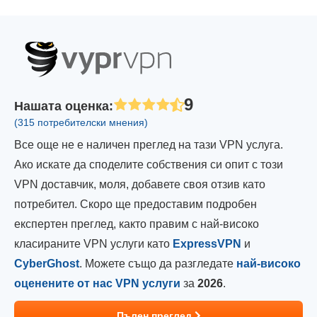
9
Нашата оценка
:
(315 потребителски мнения)
Все още не е наличен преглед на тази VPN услуга.
Ако искате да споделите собствения си опит с този
VPN доставчик, моля, добавете своя отзив като
потребител. Скоро ще предоставим подробен
експертен преглед, както правим с най-високо
класираните VPN услуги като
ExpressVPN
и
CyberGhost
. Можете също да разгледате
най-високо
оценените от нас VPN услуги
за
2026
.
Пълен преглед