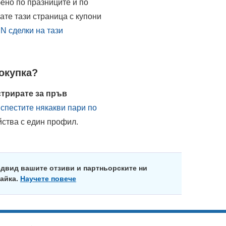
бено по празниците и по
те тази страница с купони
N сделки на тази
окупка?
стрирате за пръв
 спестите някакви пари по
йства с един профил.
едвид вашите отзиви и партньорските ни
майка.
Научете повече