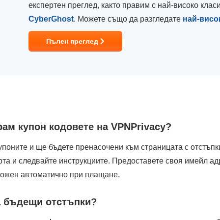
експертен преглед, както правим с най-високо кла
CyberGhost
. Можете също да разгледате
най-висо
Пълен преглед
рам купон кодовете на VPNPrivacy?
упоните и ще бъдете пренасочени към страницата с отстъпк
рта и следвайте инструкциите. Предоставете своя имейл а
ложен автоматично при плащане.
за бъдещи отстъпки?