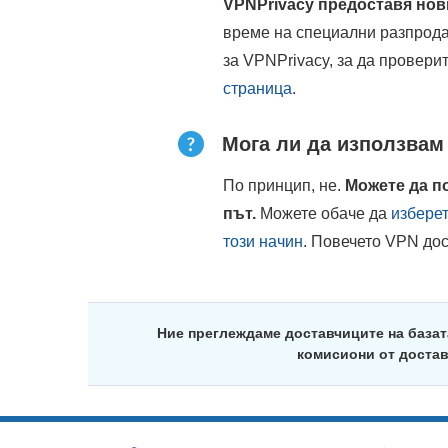
VPNPrivacy предоставя нови
време на специални разпрода
за VPNPrivacy, за да провери
страница
.
Мога ли да използвам
По принцип, не.
Можете да п
път.
Можете обаче да
изберет
този начин
. Повечето VPN до
Ние преглеждаме доставчиците на базат
комисиони от достав