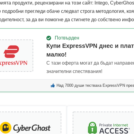
ията продукти, рецензирани на този сайт: Intego, CyberGhost
 подробни прегледи обаче следват строга методология, коя
одителност, за да ви помогне да стигнете до собствено ин
Потвърден
Купи ExpressVPN днес и плат
малко!
С тази оферта могат да бъдат направе
значителни спестявания!
Над 7000 души тестваха ExpressVPN пре