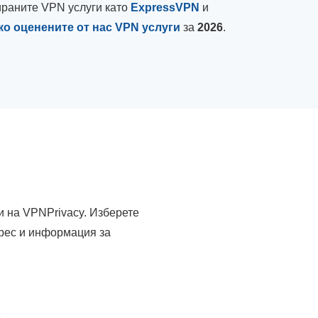
сираните VPN услуги като
ExpressVPN
и
ко оценените от нас VPN услуги
за
2026
.
и на VPNPrivacy. Изберете
дрес и информация за