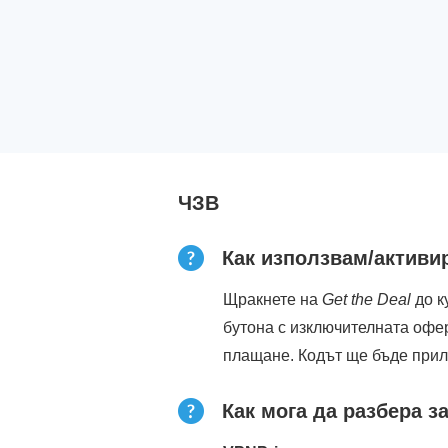
ЧЗВ
Как използвам/активи
Щракнете на
Get the Deal
до к
бутона с изключителната офе
плащане. Кодът ще бъде при
Как мога да разбера 