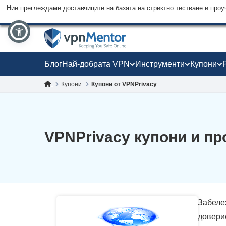
Ние преглеждаме доставчиците на базата на стриктно тестване и проу
Блог
Най-добрата VPN
Инструменти
Купони
Купони
Купони от VPNPrivacy
VPNPrivacy купони и пр
Забеле
доверие