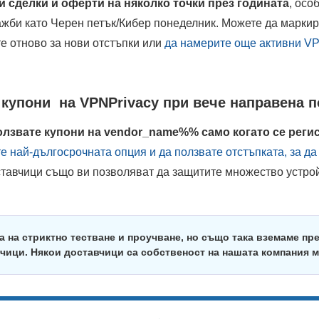
 сделки и оферти на няколко точки през годината
, осо
жби като Черен петък/Кибер понеделник. Можете да маркира
те отново за нови отстъпки или
да намерите още активни VP
 купони на VPNPrivacy при вече направена п
олзвате купони на vendor_name%% само когато се реги
е най-дългосрочната опция и да ползвате отстъпката, за да
ставчици също ви позволяват да защитите множество устро
а на стриктно тестване и проучване, но също така вземаме пр
чици. Някои доставчици са собственост на нашата компания 