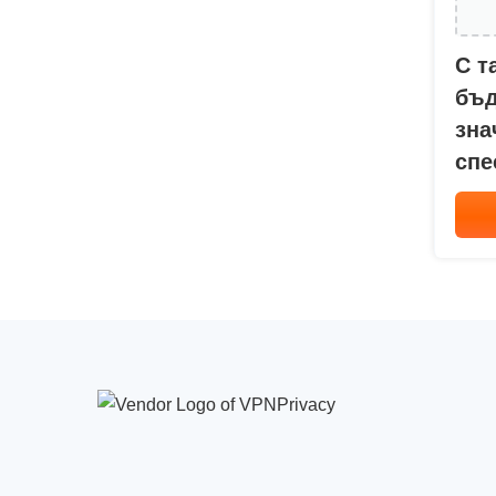
С т
бъд
зна
спе