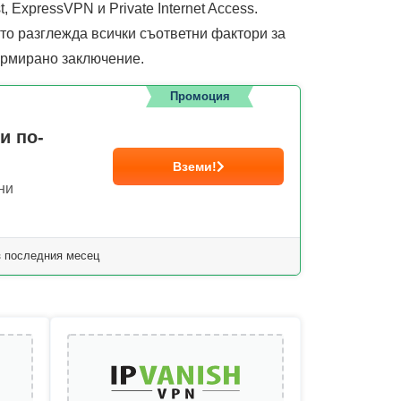
, ExpressVPN и Private Internet Access.
то разглежда всички съответни фактори за
формирано заключение.
Промоция
и по-
Вземи!
ни
з последния месец