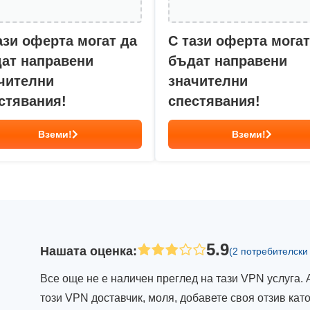
ази оферта могат да
С тази оферта могат
ат направени
бъдат направени
чителни
значителни
стявания!
спестявания!
Вземи!
Вземи!
5.9
Нашата оценка
:
(2 потребителски
Все още не е наличен преглед на тази VPN услуга. 
този VPN доставчик, моля, добавете своя отзив ка