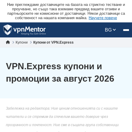
Ние преглеждаме доставчиците на базата на стриктно тестване и
проучване, но също така вземаме предвид вашите отзиви и
партньорските ни комисиони от доставчици. Някои доставчици са
собственост на нашата компания майка.
Научете повече
BG
Купони
Купони от VPN.Express
VPN.Express купони и
промоции за август 2026
Забележка на редактора: Ние ценим отношенията си с нашите
читатели и се стремим да спечелим вашето доверие чрез
прозрачност и почтеност. Ние сме в същата група собственици