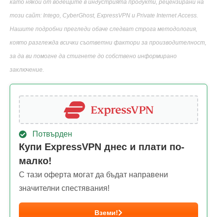
като някои от водещите в индустрията продукти, рецензирани на
този сайт: Intego, CyberGhost, ExpressVPN и Private Internet Access.
Нашите подробни прегледи обаче следват строга методология,
която разглежда всички съответни фактори за производителност,
за да ви помогне да стигнете до собствено информирано
заключение.
Потвърден
Купи ExpressVPN днес и плати по-
малко!
С тази оферта могат да бъдат направени
значителни спестявания!
Вземи!