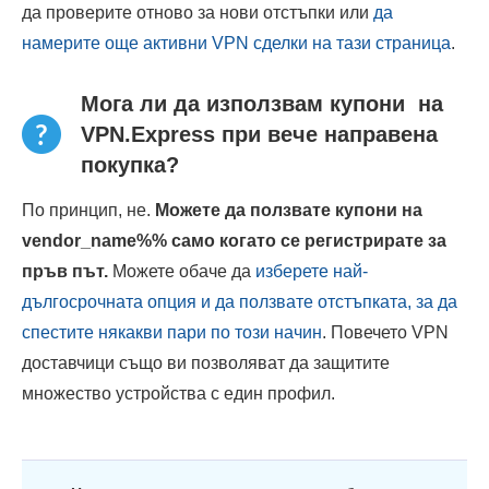
да проверите отново за нови отстъпки или
да
намерите още активни VPN сделки на тази страница
.
Мога ли да използвам купони на
VPN.Express при вече направена
покупка?
По принцип, не.
Можете да ползвате купони на
vendor_name%% само когато се регистрирате за
пръв път.
Можете обаче да
изберете най-
дългосрочната опция и да ползвате отстъпката, за да
спестите някакви пари по този начин
. Повечето VPN
доставчици също ви позволяват да защитите
множество устройства с един профил.