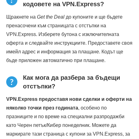
кодовете на VPN.Express?
Щракнете на
Get the Deal
до купоните и ще бъдете
пренасочени към страницата с отстъпки на
VPN.Express. Изберете бутона с изключителната
оферта и следвайте инструкциите. Предоставете своя
имейл адрес и информация за плащане. Кодът ще
бъде приложен автоматично при плащане.
Как мога да разбера за бъдещи
отстъпки?
VPN.Express предоставя нови сделки и оферти на
няколко точки през годината
, особено по
празниците и по време на специални разпродажби
като Черен петък/Кибер понеделник. Можете да
маркирате тази страница с купони за VPN.Express, за