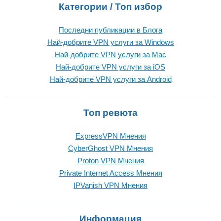
Категории / Топ избор
Последни публикации в Блога
Най-добрите VPN услуги за Windows
Най-добрите VPN услуги за Mac
Най-добрите VPN услуги за iOS
Най-добрите VPN услуги за Android
Топ ревюта
ExpressVPN Mнения
CyberGhost VPN Mнения
Proton VPN Mнения
Private Internet Access Mнения
IPVanish VPN Mнения
Информация