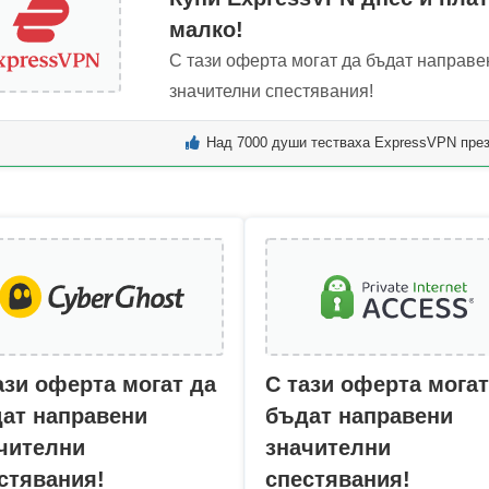
малко!
С тази оферта могат да бъдат направе
значителни спестявания!
Над 7000 души тестваха ExpressVPN пре
ази оферта могат да
С тази оферта могат
ат направени
бъдат направени
чителни
значителни
стявания!
спестявания!