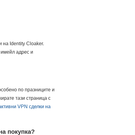
а Identity Cloaker.
 имейл адрес и
 особено по празниците и
ирате тази страница с
активни VPN сделки на
на покупка?