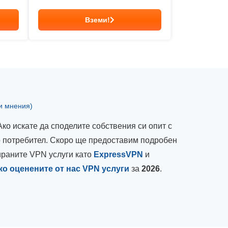
Вземи!
и мнения)
Ако искате да споделите собствения си опит с
то потребител. Скоро ще предоставим подробен
сираните VPN услуги като
ExpressVPN
и
ко оценените от нас VPN услуги
за
2026
.