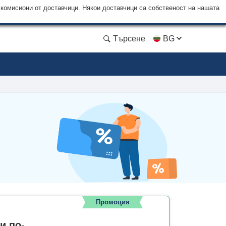
 комисиони от доставчици. Някои доставчици са собственост на нашата
Търсене
BG
Промоция
и по-