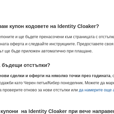
ам купон кодовете на Identity Cloaker?
упоните и ще бъдете пренасочени към страницата с отстъпки н
лната оферта и следвайте инструкциите. Предоставете своя
ът ще бъде приложен автоматично при плащане.
за бъдещи отстъпки?
я нови сделки и оферти на няколко точки през годината
,
одажби като Черен петък/Кибер понеделник. Можете да марк
а да проверите отново за нови отстъпки или
да намерите още 
купони на Identity Cloaker при вече направе