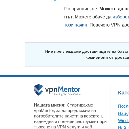
По принцип, не.
Можете да п
път.
Можете обаче да
изберет
този начин
. Повечето VPN до
Ние преглеждаме доставчиците на базат
комисиони от достав
Кат
Нашата мисия:
Стартирахме
Посл
vpnMentor, за да предложим на
Най-
потребителите наистина коректен,
Wind
надежден и полезен инструмент при
търсене на VPN услуги и уеб
Най-