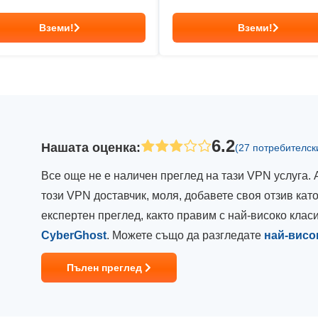
Вземи!
Вземи!
6.2
Нашата оценка
:
(27 потребителск
Все още не е наличен преглед на тази VPN услуга. 
този VPN доставчик, моля, добавете своя отзив ка
експертен преглед, както правим с най-високо кла
CyberGhost
. Можете също да разгледате
най-висо
Пълен преглед