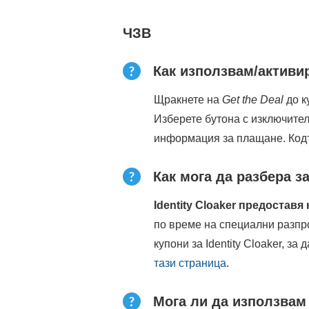
ЧЗВ
Как използвам/активир
Щракнете на
Get the Deal
до к
Изберете бутона с изключите
информация за плащане. Код
Как мога да разбера 
Identity Cloaker предостав
по време на специални разпр
купони за Identity Cloaker, з
тази страница
.
Мога ли да използвам 