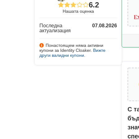
6.2
Нашата оценка
Последна
07.08.2026
актуализация
Понастоящем няма активни
купони за Identity Cloaker.
Вижте
други валидни купони
.
С т
бъд
зна
спе