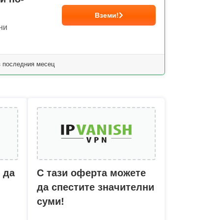
Вземи!
ни
з последния месец
 да
С тази оферта можете
да спестите значителни
суми!