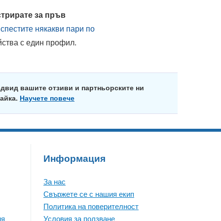
стрирате за пръв
 спестите някакви пари по
йства с един профил.
едвид вашите отзиви и партньорските ни
майка.
Научете повече
Информация
За нас
Свържете се с нашия екип
Политика на поверителност
ия
Условия за ползване