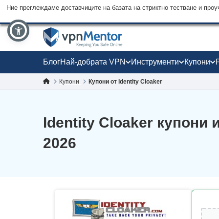
Ние преглеждаме доставчиците на базата на стриктно тестване и проу
Блог
Най-добрата VPN
Инструменти
Купони
Купони
Купони от Identity Cloaker
Identity Cloaker купони
2026