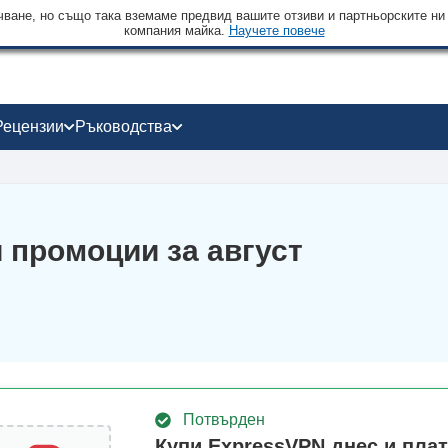
чване, но също така вземаме предвид вашите отзиви и партньорските ни
компания майка.
Научете повече
Рецензии
Ръководства
 и промоции за август
Потвърден
Купи ExpressVPN днес и плат