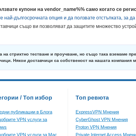
олзвате купони на vendor_name%% само когато се реги
е най-дългосрочната опция и да ползвате отстъпката, за да
ставчици също ви позволяват да защитите множество устро
а на стриктно тестване и проучване, но също така вземаме пр
чици. Някои доставчици са собственост на нашата компания 
егории / Топ избор
Топ ревюта
едни публикации в Блога
ExpressVPN Mнения
добрите VPN услуги за
CyberGhost VPN Mнения
ows
Proton VPN Mнения
добрите VPN услуги за Mac
Private Internet Access Mнен