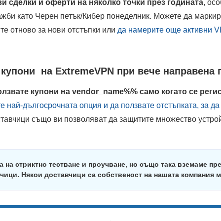
и сделки и оферти на няколко точки през годината
, ос
жби като Черен петък/Кибер понеделник. Можете да маркира
те отново за нови отстъпки или
да намерите още активни V
 купони на ExtremeVPN при вече направена 
олзвате купони на vendor_name%% само когато се реги
е най-дългосрочната опция и да ползвате отстъпката, за да
ставчици също ви позволяват да защитите множество устро
а на стриктно тестване и проучване, но също така вземаме пр
чици. Някои доставчици са собственост на нашата компания 