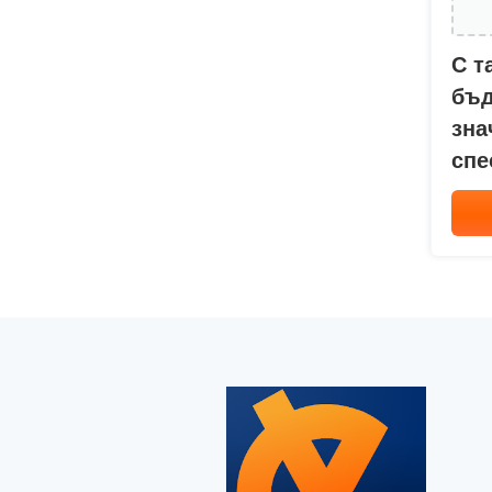
С т
бъд
зна
спе