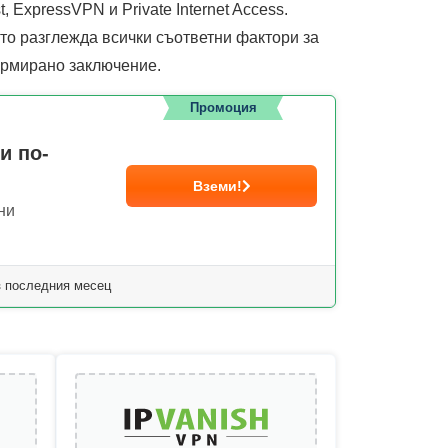
, ExpressVPN и Private Internet Access.
то разглежда всички съответни фактори за
формирано заключение.
Промоция
и по-
Вземи!
ни
з последния месец