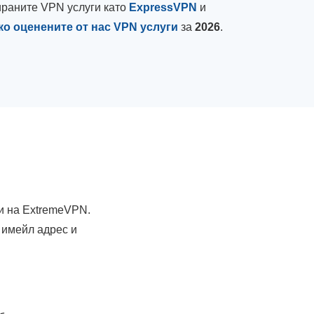
сираните VPN услуги като
ExpressVPN
и
ко оценените от нас VPN услуги
за
2026
.
и на ExtremeVPN.
 имейл адрес и