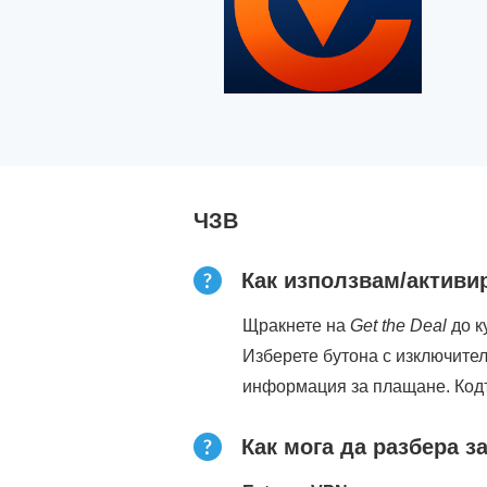
ЧЗВ
Как използвам/активи
Щракнете на
Get the Deal
до к
Изберете бутона с изключите
информация за плащане. Код
Как мога да разбера 