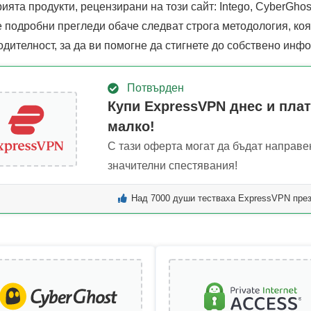
ията продукти, рецензирани на този сайт: Intego, CyberGhost
 подробни прегледи обаче следват строга методология, коя
одителност, за да ви помогне да стигнете до собствено ин
Потвърден
Купи ExpressVPN днес и плат
малко!
С тази оферта могат да бъдат направе
значителни спестявания!
Над 7000 души тестваха ExpressVPN пре