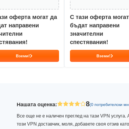
ази оферта могат да
С тази оферта могат
ат направени
бъдат направени
чителни
значителни
стявания!
спестявания!
Вземи!
Вземи!
8
Нашата оценка
:
(0 потребителски мн
Все още не е наличен преглед на тази VPN услуга. 
този VPN доставчик, моля, добавете своя отзив ка