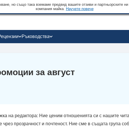
чване, но също така вземаме предвид вашите отзиви и партньорските ни
компания майка.
Научете повече
Рецензии
Ръководства
омоции за август
жка на редактора: Ние ценим отношенията си с нашите чита
 чрез прозрачност и почтеност. Ние сме в същата група со