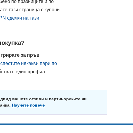
обено по празниците и по
те тази страница с купони
PN сделки на тази
покупка?
стрирате за пръв
 спестите някакви пари по
йства с един профил.
едвид вашите отзиви и партньорските ни
майка.
Научете повече