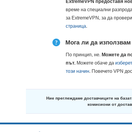
ExtremeVPN предоставя нов
време на специални разпрода
за ExtremeVPN, за да провери
страница
.
Мога ли да използвам
По принцип, не.
Можете да п
път.
Можете обаче да
изберет
този начин
. Повечето VPN до
Ние преглеждаме доставчиците на базат
комисиони от достав