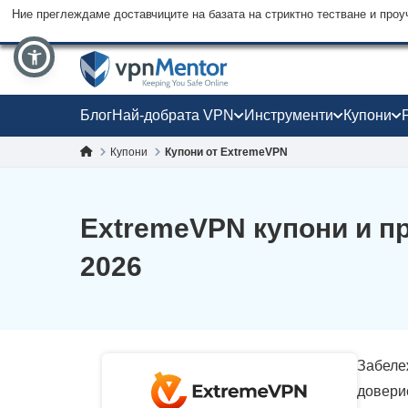
Ние преглеждаме доставчиците на базата на стриктно тестване и проу
Блог
Най-добрата VPN
Инструменти
Купони
Купони
Купони от ExtremeVPN
ExtremeVPN купони и пр
2026
Забеле
доверие