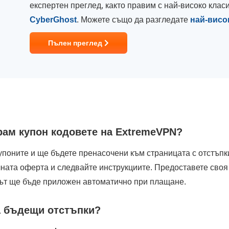
експертен преглед, както правим с най-високо кла
CyberGhost
. Можете също да разгледате
най-висо
Пълен преглед
рам купон кодовете на ExtremeVPN?
упоните и ще бъдете пренасочени към страницата с отстъпк
лната оферта и следвайте инструкциите. Предоставете своя
ът ще бъде приложен автоматично при плащане.
за бъдещи отстъпки?