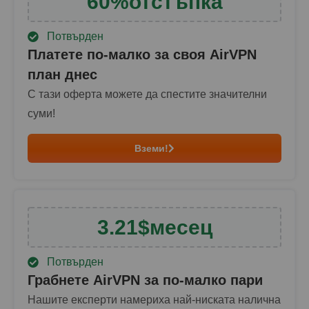
60
%
отстъпка
Потвърден
Платете по-малко за своя AirVPN
план днес
С тази оферта можете да спестите значителни
суми!
Вземи!
3.21
$
месец
Потвърден
Грабнете AirVPN за по-малко пари
Нашите експерти намериха най-ниската налична