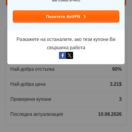
Посетете AirVPN
Разкажете на останалите, ако тези купони Ви
свършиха работа
7
Нашата оценка
Най-добра отстъпка
60
%
Най-добра цена
3.21
$
Проверени купони
3
Последна актуализация
10.08.2026