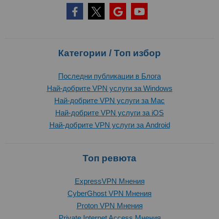
Категории / Топ избор
Последни публикации в Блога
Най-добрите VPN услуги за Windows
Най-добрите VPN услуги за Mac
Най-добрите VPN услуги за iOS
Най-добрите VPN услуги за Android
Топ ревюта
ExpressVPN Mнения
CyberGhost VPN Mнения
Proton VPN Mнения
Private Internet Access Mнения