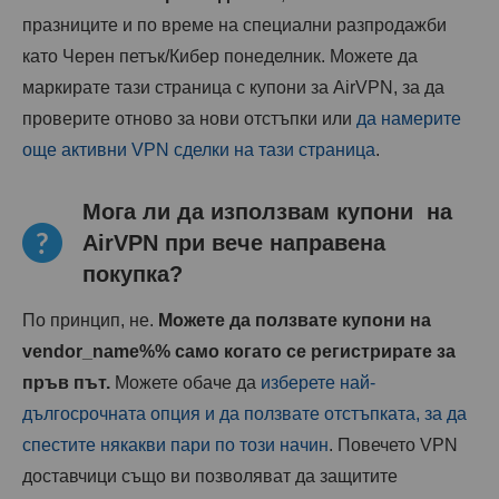
празниците и по време на специални разпродажби
като Черен петък/Кибер понеделник. Можете да
маркирате тази страница с купони за AirVPN, за да
проверите отново за нови отстъпки или
да намерите
още активни VPN сделки на тази страница
.
Мога ли да използвам купони на
AirVPN при вече направена
покупка?
По принцип, не.
Можете да ползвате купони на
vendor_name%% само когато се регистрирате за
пръв път.
Можете обаче да
изберете най-
дългосрочната опция и да ползвате отстъпката, за да
спестите някакви пари по този начин
. Повечето VPN
доставчици също ви позволяват да защитите