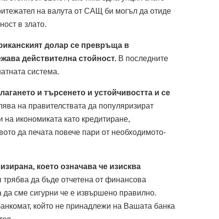
притежател на валута от САЩ би могъл да отиде
ност в злато.
иканският долар се превръща в
ежава действителна стойност.
В последните
атната система.
лагането и търсенето и устойчивостта и се
лява на правителствата да популяризират
и на икономиката като кредитиране,
вото да печата повече пари от необходимото-
изирана, което означава че изисква
я трябва да бъде отчетена от финансова
а да сме сигурни че е извършено правилно.
 банкомат, който не принадлежи на Вашата банка