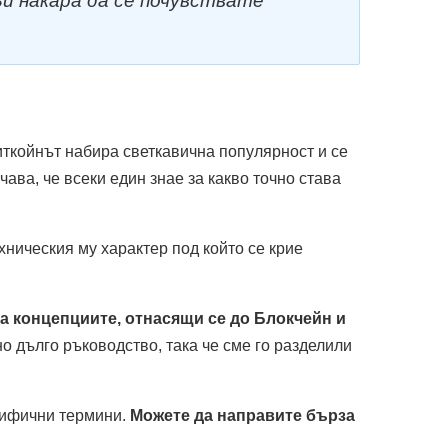
Ви накара да се почувствате
Биткойнът набира светкавична популярност и се
чава, че всеки един знае за какво точно става
ехническия му характер под който се крие
а концепциите, отнасящи се до Блокчейн и
о дълго ръководство, така че сме го разделили
цифични термини.
Можете да направите бърза