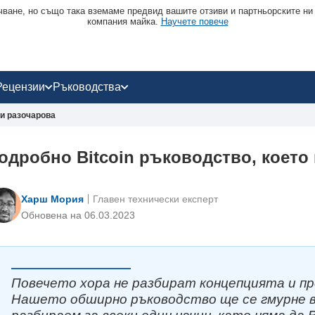
чване, но също така вземаме предвид вашите отзиви и партньорските ни
компания майка.
Научете повече
Рецензии
Ръководства
ви разочарова
одробно Bitcoin ръководство, което
Харш Мория
Главен технически експерт
Oбновена на 06.03.2023
Повечето хора не разбират концепцията и пр
Нашето обширно ръководство ще се гмурне в