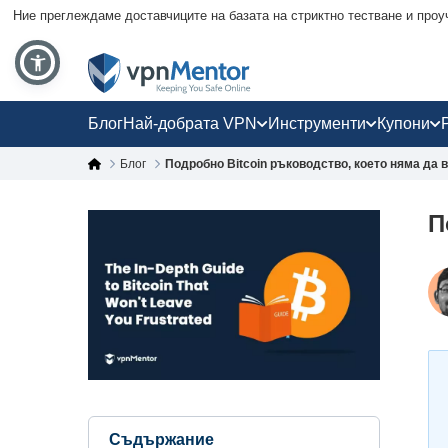
Ние преглеждаме доставчиците на базата на стриктно тестване и проу
Блог
Най-добрата VPN
Инструменти
Купони
Блог
Подробно Bitcoin ръководство, което няма да 
П
Съдържание