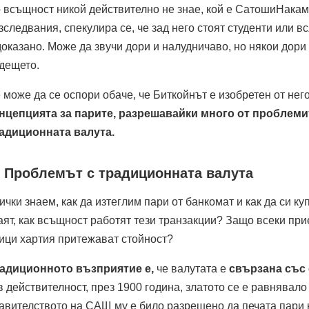
 всъщност никой действително не знае, кой е СатошиНакам
зследвания, спекулира се, че зад него стоят студенти или в
доказано. Може да звучи дори и налудничаво, но някои дори
дещето.
 може да се оспори обаче, че Биткойнът е изобретен от нег
нцепцията за парите, разрешавайки много от проблемит
адиционната валута.
. Проблемът с традиционната валута
ички знаем, как да изтеглим пари от банкомат и как да си к
аят, как всъщност работят тези транзакции? Защо всеки при
ици хартия притежават стойност?
адиционното възприятие е,
че валутата е
свързана със 
в действителност, през 1900 година, златото се е равнявало 
авителството на САЩ му е било разрешено да печата пари н