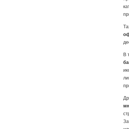
ка
пр
Та
оф
де
В 
ба
ик
ли
пр
Др
мн
ст
За