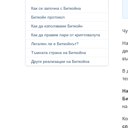
Как се започна с Биткойна
Биткойн протокол
Как да използваме Биткойн
Чу
Как да правим пари от криптовалута
На
Легален ли е Биткойнът?
ди
Тъмната страна на Биткойна
въ
Други реализации на Биткойна
В 
те
На
Би
на
Ко
сп