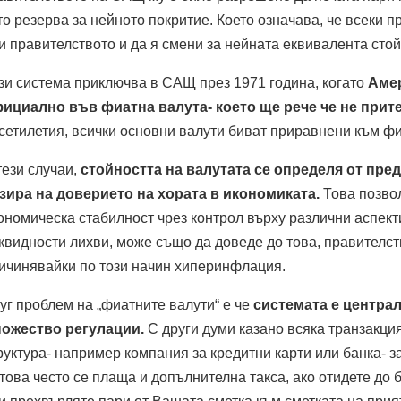
то резерва за нейното покритие. Което означава, че всеки 
и правителството и да я смени за нейната еквивалента стой
зи система приключва в САЩ през 1971 година, когато
Амер
ициално във фиатна валута- което ще рече че не прит
сетилетия, всички основни валути биват приравнени към фи
тези случаи,
стойността на валутата се определя от пред
зира на доверието на хората в икономиката.
Това позво
ономическа стабилност чрез контрол върху различни аспект
квидности лихви, може също да доведе до това, правителст
ичинявайки по този начин хиперинфлация.
уг проблем на „фиатните валути“ е че
системата е централ
ожество регулации.
С други думи казано всяка транзакци
руктура- например компания за кредитни карти или банка- з
това често се плаща и допълнителна такса, ако отидете до