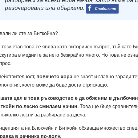
разбираем за всеки един начин, като няма да 
разочаровани или объркани.
Споделете
вали ли сте за Биткойна?
 този етап това се явява като риторичен въпрос, тъй като 
скутира в медиите за него безкрайно много. Но това не озна
прос.
действителност,
повечето хора
не знаят и главно заради т
хнология, което може да бъде доста стряскащо.
шата цел в това ръководство е да обясним в дълбочин
ткойн по лесно смилаем начин.
Това ще бъде сравнителн
 няколко лесни за разбиране раздела.
нцепцията на Блокчейн и Биткойн обхваща множество спе
равка в речника по-долу.