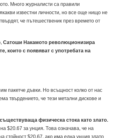
ото. Много журналисти са правили
сякакви известни личности, но все още нищо не
 твърдят, че пътешественик през времето от
о,
Сатоши Накамото революционизира
е, които с появяват с употребата на
упим пакетче дъвки. Но всъщност колко от нас
ема твърдението, че тези метални дискове и
съществуваща физическа стока като злато.
на $20.67 за унция. Това означава, че на
а стойност $20.67, ако има една унция злато