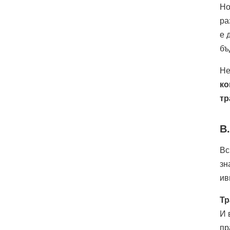
Но
ра
е 
бъ
Не
ко
тр
B
Вс
зн
ив
Тр
И 
пр