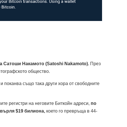
а Сатоши Накамото (Satoshi Nakamoto).
През
иптографското общество.
и поканва също така други хора от свободните
ите регистри на неговите Биткойн адреси,
по
хвърля $19 билиона,
което го превръща в 44-