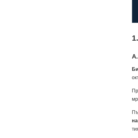
1
A
Би
ок
Пр
мр
Пъ
на
ти