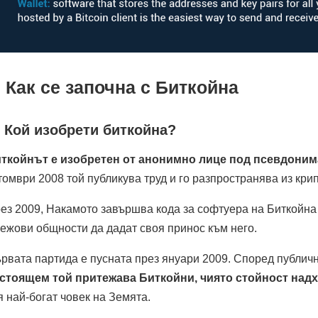
. Как се започна с Биткойна
. Кой изобрети биткойна?
ткойнът е изобретен от анонимно лице под псевдоним
томври 2008 той публикува труд и го разпространява из кр
ез 2009, Накамото завършва кода за софтуера на Биткойна 
ежови общности да дадат своя принос към него.
рвата партида е пусната през януари 2009. Според публичн
стоящем той притежава Биткойни, чиято стойност над
я най-богат човек на Земята.