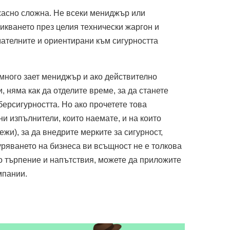
жасно сложна. Не всеки мениджър или
никването през целия технически жаргон и
ателните и ориентирани към сигурността
 много зает мениджър и ако действително
 няма как да отделите време, за да станете
берсигурността. Но ако прочетете това
и изпълнители, които наемате, и на които
жи), за да внедрите мерките за сигурност,
уряването на бизнеса ви всъщност не е толкова
ко търпение и напътствия, можете да приложите
мпании.