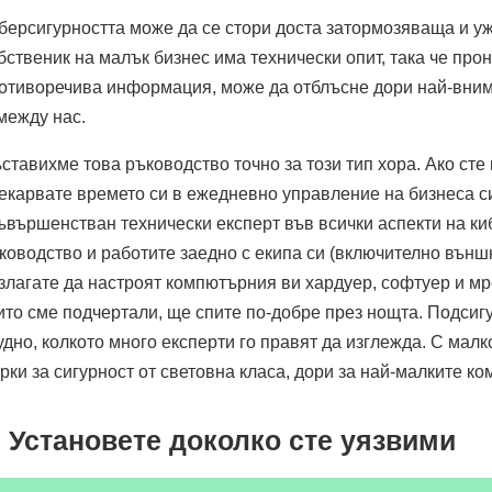
берсигурността може да се стори доста затормозяваща и у
бственик на малък бизнес има технически опит, така че про
отиворечива информация, може да отблъсне дори най-вним
между нас.
ставихме това ръководство точно за този тип хора. Ако сте
екарвате времето си в ежедневно управление на бизнеса си,
ъвършенстван технически експерт във всички аспекти на ки
ководство и работите заедно с екипа си (включително външн
злагате да настроят компютърния ви хардуер, софтуер и мре
ито сме подчертали, ще спите по-добре през нощта. Подсиг
удно, колкото много експерти го правят да изглежда. С мал
рки за сигурност от световна класа, дори за най-малките ко
. Установете доколко сте уязвими