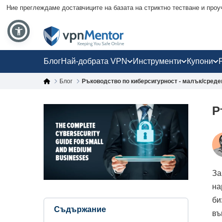
Ние преглеждаме доставчиците на базата на стриктно тестване и проу
Блог
Най-добрата VPN
Инструменти
Купони
Блог
Ръководство по киберсигурност - малък/среде
Р
За
на
би
Съдържание
въ