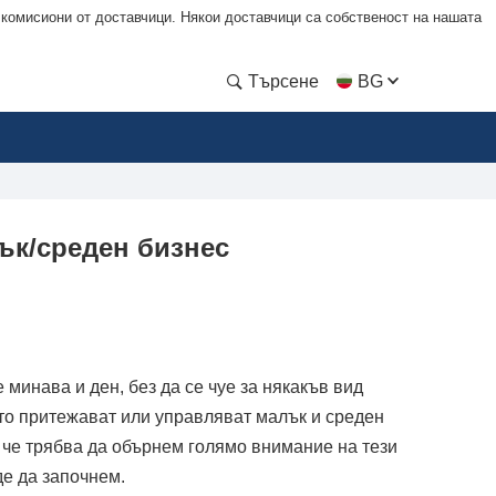
 комисиони от доставчици. Някои доставчици са собственост на нашата
Търсене
BG
ък/среден бизнес
минава и ден, без да се чуе за някакъв вид
ито притежават или управляват малък и среден
и че трябва да обърнем голямо внимание на тези
де да започнем.