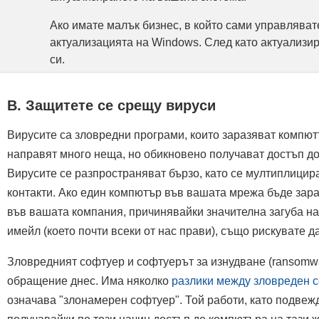
Ако имате малък бизнес, в който сами управляват
актуализацията на Windows. След като актуализи
си.
B. Защитете се срещу вируси
Вирусите са зловредни програми, които заразяват компют
направят много неща, но обикновено получават достъп до
Вирусите се разпространяват бързо, като се мултиплицира
контакти. Ако един компютър във вашата мрежа бъде зара
във вашата компания, причинявайки значителна загуба на 
имейл (което почти всеки от нас прави), също рискувате да
Зловредният софтуер и софтуерът за изнудване (ransomwa
обращение днес. Има няколко
разлики между зловреден 
означава "злонамерен софтуер". Той работи, като подвеж