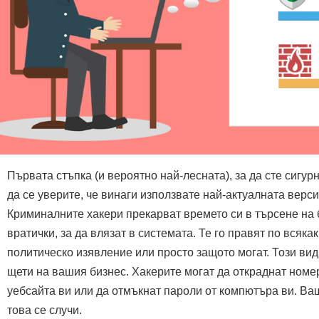
Първата стъпка (и вероятно най-лесната), за да сте сигурн
да се уверите, че винаги използвате най-актуалната верси
Криминалните хакери прекарват времето си в търсене на 
вратички, за да влязат в системата. Те го правят по всяка
политическо изявление или просто защото могат. Този в
щети на вашия бизнес. Хакерите могат да откраднат номер
уебсайта ви или да отмъкнат пароли от компютъра ви. Ва
това се случи.