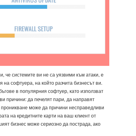
и, че системите ви не са уязвими към атаки, е
я на софтуера, на който разчита бизнесът ви.
бъгове в популярния софтуер, като използват
кви причини: да печелят пари, да направят
ид проникване може да причини несправедливи
ата на кредитните карти на ваш клиент от
шият бизнес може сериозно да пострада, ако