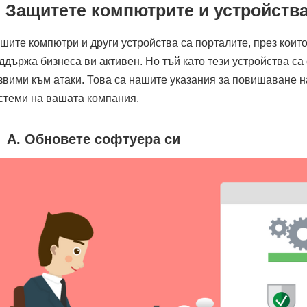
. Защитете компютрите и устройства
шите компютри и други устройства са порталите, през които
ддържа бизнеса ви активен. Но тъй като тези устройства са
звими към атаки. Това са нашите указания за повишаване н
стеми на вашата компания.
A. Обновете софтуера си