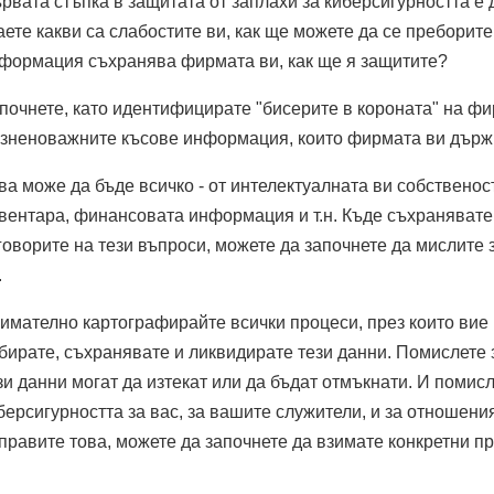
рвата стъпка в защитата от заплахи за киберсигурността е 
аете какви са слабостите ви, как ще можете да се преборите
формация съхранява фирмата ви, как ще я защитите?
почнете, като идентифицирате "бисерите в короната" на фи
зненоважните късове информация, които фирмата ви държ
ва може да бъде всичко - от интелектуалната ви собственос
вентара, финансовата информация и т.н. Къде съхранявате 
говорите на тези въпроси, можете да започнете да мислите 
.
имателно картографирайте всички процеси, през които вие
бирате, съхранявате и ликвидирате тези данни. Помислете з
зи данни могат да изтекат или да бъдат отмъкнати. И помис
берсигурността за вас, за вашите служители, и за отношения
правите това, можете да започнете да взимате конкретни п