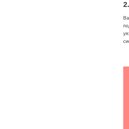
2
Ва
по
уя
си