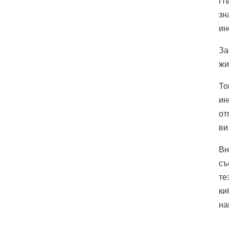
Пъ
зн
ин
За
жи
То
ин
от
ви
Вн
съ
те
ки
на