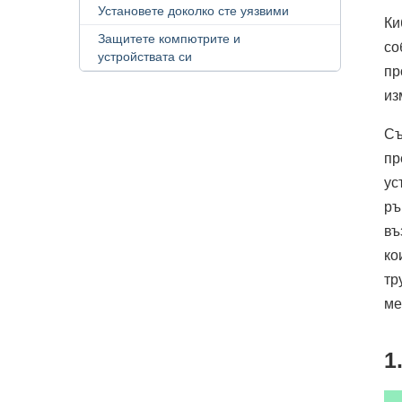
Установете доколко сте уязвими
Ки
Защитете компютрите и
со
устройствата си
пр
из
Съ
пр
ус
ръ
въ
ко
тр
ме
1