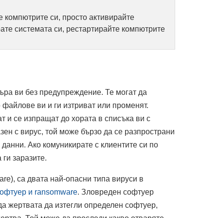
е компютрите си, просто активирайте
рате системата си, рестартирайте компютрите
ъра ви без предупреждение. Те могат да
 файлове ви и ги изтриват или променят.
т и се изпращат до хората в списъка ви с
зен с вирус, той може бързо да се разпространи
данни. Ако комуникирате с клиентите си по
 ги заразите.
re), са двата най-опасни типа вируси в
софтуер и ransomware
. Зловреден софтуер
да жертвата да изтегли определен софтуер,