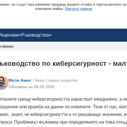
чване, но също така вземаме предвид вашите отзиви и партньорските ни
компания майка.
Научете повече
Рецензии
Ръководства
н бизнес
ъководство по киберсигурност - мал
Матю Амос
Бивш старши редактор
Oбновена на 06.05.2026
плахите срещу киберсигурността нарастват ежедневно, а не 
рушение или кражба на данни по новините. Тези от нас, ко
знес, знаят, че киберсигурността е от решаващо значение, 
проси. Проблемът възниква при определянето на това откъ