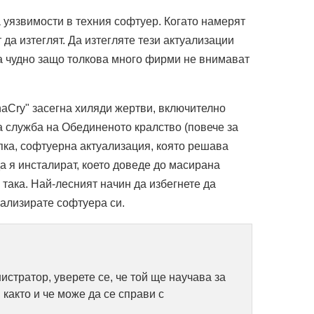
а уязвимости в техния софтуер. Когато намерят
 да изтеглят. Да изтегляте тези актуализации
на чудно защо толкова много фирми не внимават
naCry" засегна хиляди жертви, включително
 служба на Обединеното кралство (повече за
ъпка, софтуерна актуализация, която решава
а я инсталират, което доведе до масирана
 така. Най-лесният начин да избегнете да
уализирате софтуера си.
стратор, уверете се, че той ще научава за
както и че може да се справи с