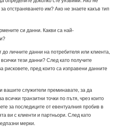
да определите доколко сте уязвими. Ако не
 за отстраняването им? Ако не знаете какъв тип
рмените си данни. Какви са най-
и?
т до личните данни на потребителя или клиента,
всички тези данни? След като получите
за рисковете, пред които са изправени данните
 и вашите служители преминавате, за да
а всички транзитни точки по пътя, чрез които
лете за последиците от евентуалния пробив в
та ви с клиенти и партньори. След като
редпазни мерки.