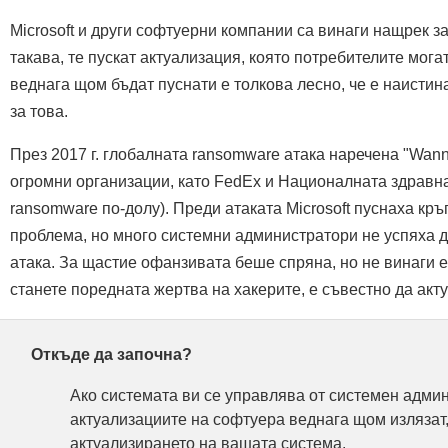
Microsoft и други софтуерни компании са винаги нащрек з
такава, те пускат актуализация, която потребителите могат
веднага щом бъдат пуснати е толкова лесно, че е наисти
за това.
През 2017 г. глобалната ransomware атака наречена "Wan
огромни организации, като FedEx и Националната здравна
ransomware по-долу). Преди атаката Microsoft пуснаха кр
проблема, но много системни администратори не успяха д
атака. За щастие офанзивата беше спряна, но не винаги е
станете поредната жертва на хакерите, е съвестно да акт
Откъде да започна?
Ако системата ви се управлява от системен админи
актуализациите на софтуера веднага щом излязат, 
актуализирането на вашата система.