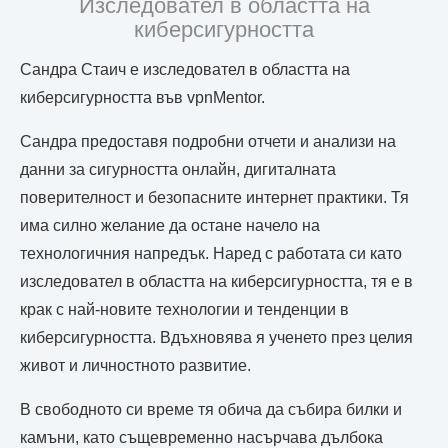
Изследовател в областта на
киберсигурността
Сандра Стаич е изследовател в областта на
киберсигурността във vpnMentor.
Сандра предоставя подробни отчети и анализи на
данни за сигурността онлайн, дигиталната
поверителност и безопасните интернет практики. Тя
има силно желание да остане начело на
технологичния напредък. Наред с работата си като
изследовател в областта на киберсигурността, тя е в
крак с най-новите технологии и тенденции в
киберсигурността. Вдъхновява я ученето през целия
живот и личностното развитие.
В свободното си време тя обича да събира билки и
камъни, като същевременно насърчава дълбока