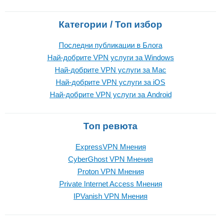
Категории / Топ избор
Последни публикации в Блога
Най-добрите VPN услуги за Windows
Най-добрите VPN услуги за Mac
Най-добрите VPN услуги за iOS
Най-добрите VPN услуги за Android
Топ ревюта
ExpressVPN Mнения
CyberGhost VPN Mнения
Proton VPN Mнения
Private Internet Access Mнения
IPVanish VPN Mнения