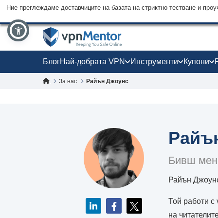
Ние преглеждаме доставчиците на базата на стриктно тестване и проу
Блог
Най-добрата VPN
Инструменти
Купони
За нас
Райън Джоунс
Райъ
Бивш мен
Райън Джоунс
Той работи с 
на читателит