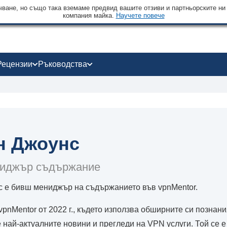
чване, но също така вземаме предвид вашите отзиви и партньорските ни
компания майка.
Научете повече
Рецензии
Ръководства
н Джоунс
иджър съдържание
 е бивш мениджър на съдържанието във vpnMentor.
vpnMentor от 2022 г., където използва обширните си познани
е най-актуалните новини и прегледи на VPN услуги. Той се 