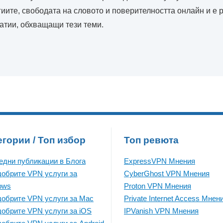
иите, свободата на словото и поверителността онлайн и е р
атии, обхващащи тези теми.
егории / Топ избор
Топ ревюта
едни публикации в Блога
ExpressVPN Mнения
добрите VPN услуги за
CyberGhost VPN Mнения
ows
Proton VPN Mнения
добрите VPN услуги за Mac
Private Internet Access Mнен
добрите VPN услуги за iOS
IPVanish VPN Mнения