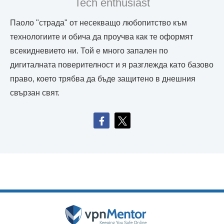
Tech enthusiast
Паоло "страда" от несекващо любопитство към
технологиите и обича да проучва как те оформят
всекидневието ни. Той е много запален по
дигиталната поверителност и я разглежда като базово
право, което трябва да бъде защитено в днешния
свързан свят.