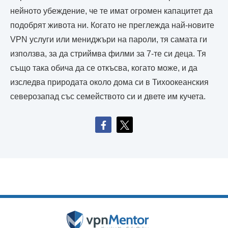
нейното убеждение, че те имат огромен капацитет да
подобрят живота ни. Когато не преглежда най-новите
VPN услуги или мениджъри на пароли, тя самата ги
използва, за да стриймва филми за 7-те си деца. Тя
също така обича да се откъсва, когато може, и да
изследва природата около дома си в Тихоокеанския
северозапад със семейството си и двете им кучета.