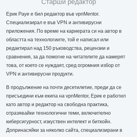
Старши редактор
Ерик Рауе е бил редактор във vpnMentor.
Специализирал е във VPN и антивирусни
приложения. По време на кариерата си на автор в
областта на технологиите, той е написал или
редактирал над 150 ръководства, рецензии и
сравнения, за да помогне на читателите да намерят
това, от което се нуждаят, сред огромния избор от
VPN и антивирусни продукти.
В продължение на почти десетилетие, преди да се
присъедини към екипа на vpnMentor, Ерик е работил
като автор и редактор на свободна практика,
отразявайки технологични теми, включително
киберсигурност, изкуствен интелект и биткойн.
Допринасяйки за няколко сайта, специализирани в