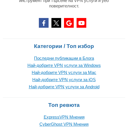
инструмент при търсене на VPN услуги и уеб
поверителност.
Категории / Топ избор
Последни публикации в Блога
Най-добрите VPN услуги за Windows
Най-добрите VPN услуги за Mac
Най-добрите VPN услуги за iOS
Най-добрите VPN услуги за Android
Топ ревюта
ExpressVPN Mнения
CyberGhost VPN Mнения