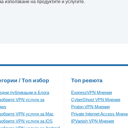
а използване на продуктите и услугите.
егории / Топ избор
Топ ревюта
едни публикации в Блога
ExpressVPN Mнения
добрите VPN услуги за
CyberGhost VPN Mнения
ows
Proton VPN Mнения
добрите VPN услуги за Mac
Private Internet Access Mнен
добрите VPN услуги за iOS
IPVanish VPN Mнения