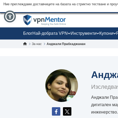
Ние преглеждаме доставчиците на базата на стриктно тестване и проу
Блог
Най-добрата VPN
Инструменти
Купони
За нас
Анджали Прабхаджанан
Андж
Изследвач
Анджали Праб
дигитален ма
инженерство.