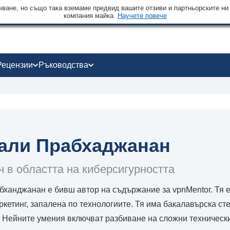
чване, но също така вземаме предвид вашите отзиви и партньорските ни
компания майка.
Научете повече
Рецензии
Ръководства
али Прабхаджанан
 в областта на киберсигурността
ханджанан е бивш автор на съдържание за vpnMentor. Тя 
ркетинг, запалена по технологиите. Тя има бакалавърска ст
 Нейните умения включват разбиване на сложни технически